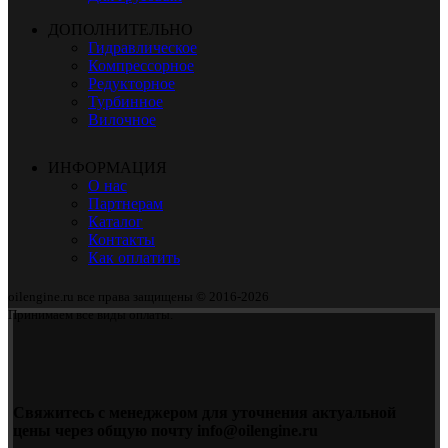
ДОПОЛНИТЕЛЬНО
Гидравлическое
Компрессорное
Редукторное
Турбинное
Вилочное
ИНФОРМАЦИЯ
О нас
Партнерам
Каталог
Контакты
Как оплатить
oilengine.ru все права защищены © 2016-2026
Принимаем все виды оплаты.
Свяжитесь с менеджером для уточнения актуальной
цены через общую почту info@oilengine.ru