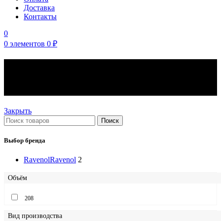
Доставка
Контакты
0
0
элементов
0
₽
Моторные масла 208л.
вязкость 25W-40
Закрыть
Поиск
Выбор бренда
Ravenol
Ravenol
2
Объём
208
Вид производства