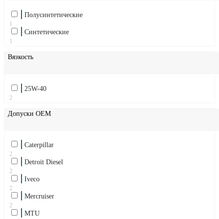
Полусинтетические
1
Синтетические
1
Вязкость
25W-40
2
Допуски OEM
Caterpillar
2
Detroit Diesel
2
Iveco
2
Mercruiser
2
MTU