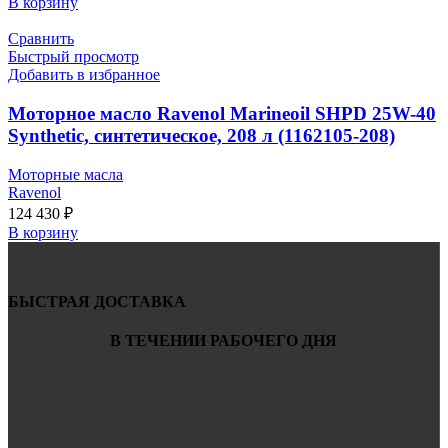
В корзину
Сравнить
Быстрый просмотр
Добавить в избранное
Моторное масло Ravenol Marineoil SHPD 25W-40
Synthetic, синтетическое, 208 л (1162105-208)
Моторные масла
Ravenol
124 430
₽
В корзину
БЫСТРАЯ ДОСТАВКА
В ТЕЧЕНИИ РАБОЧЕГО ДНЯ