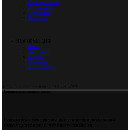
Компрессорное
Редукторное
Турбинное
Вилочное
ИНФОРМАЦИЯ
О нас
Партнерам
Каталог
Контакты
Как оплатить
oilengine.ru все права защищены © 2016-2026
Принимаем все виды оплаты.
Свяжитесь с менеджером для уточнения актуальной
цены через общую почту info@oilengine.ru