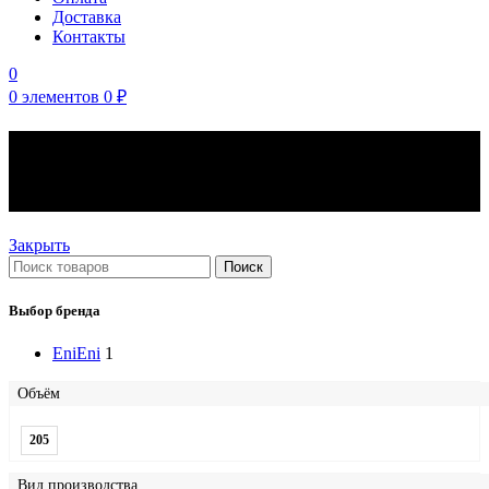
Доставка
Контакты
0
0
элементов
0
₽
Моторные масла Eni
вязкость 20W-40
Закрыть
Поиск
Выбор бренда
Eni
Eni
1
Объём
205
Вид производства