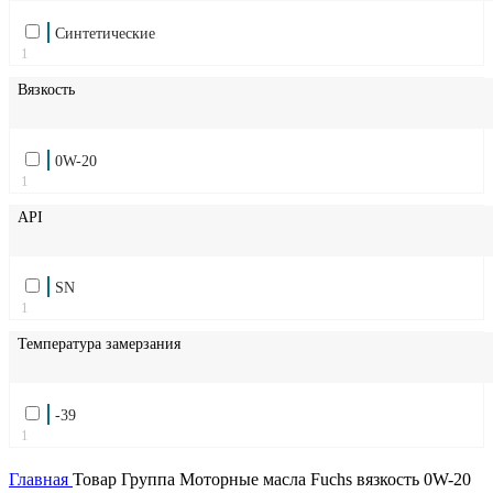
Синтетические
1
Вязкость
0W-20
1
API
SN
1
Температура замерзания
-39
1
Главная
Товар Группа
Моторные масла Fuchs вязкость 0W-20