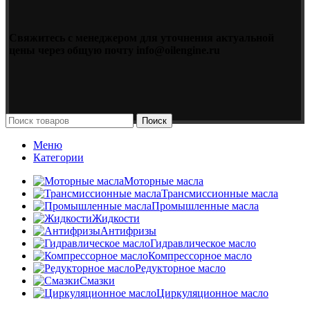
Свяжитесь с менеджером для уточнения актуальной
цены через общую почту info@oilengine.ru
Поиск
Меню
Категории
Моторные масла
Трансмиссионные масла
Промышленные масла
Жидкости
Антифризы
Гидравлическое масло
Компрессорное масло
Редукторное масло
Смазки
Циркуляционное масло