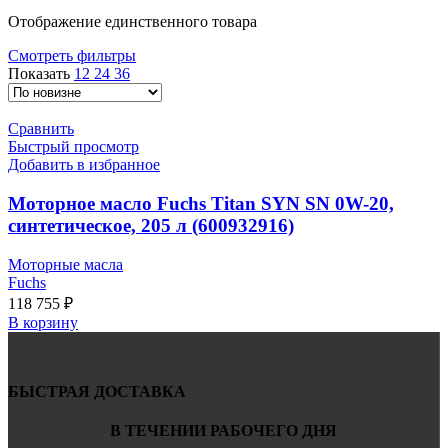
Отображение единственного товара
Смотреть фильтры
Показать
12
24
36
Сравнить
Быстрый просмотр
Добавить в избранное
Моторное масло Fuchs Titan SYN SN 0W-20,
синтетическое, 205 л (600932916)
Моторные масла
Fuchs
118 755
₽
В корзину
БЫСТРАЯ ДОСТАВКА
В ТЕЧЕНИИ РАБОЧЕГО ДНЯ