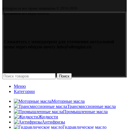
oilengine.ru все права защищены © 2016-2026
Принимаем все виды оплаты.
Свяжитесь с менеджером для уточнения актуальной
цены через общую почту info@oilengine.ru
Поиск
Меню
Категории
Моторные масла
Трансмиссионные масла
Промышленные масла
Жидкости
Антифризы
Гидравлическое масло