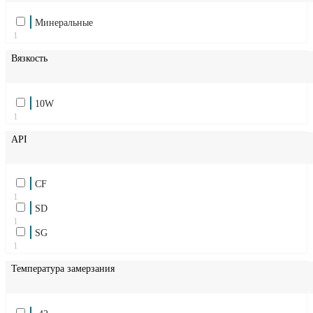
Минеральные
1
Вязкость
10W
1
API
CF
1
SD
1
SG
1
Температура замерзания