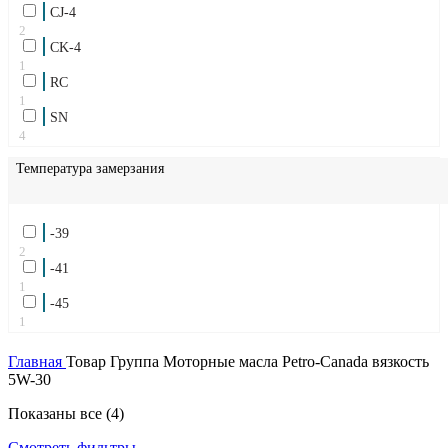
CJ-4
1
Scania Low Ash
2
CK-4
1
Volvo VDS-3
1
RC
1
Volvo VDS-4
1
SN
2
4
Температура замерзания
-39
2
-41
1
-45
1
Главная
Товар Группа
Моторные масла Petro-Canada вязкость
5W-30
Сортировка:
Показаны все (4)
самые
Смотреть фильтры