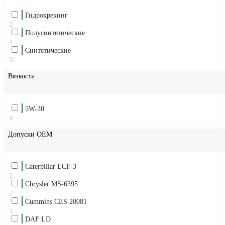
Гидрокрекинг
2
Полусинтетические
1
Синтетические
3
Вязкость
5W-30
4
Допуски OEM
Caterpillar ECF-3
2
Chrysler MS-6395
2
Cummins CES 20081
1
DAF LD