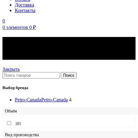
Доставка
Контакты
0
0
элементов
0
₽
Моторные масла Petro-
Canada вязкость 5W-30
Закрыть
Поиск
Выбор бренда
Petro-Canada
Petro-Canada
4
Объём
205
Вид производства