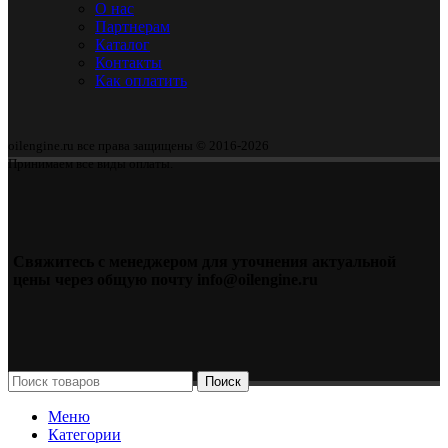
О нас
Партнерам
Каталог
Контакты
Как оплатить
oilengine.ru все права защищены © 2016-2026
Принимаем все виды оплаты.
Свяжитесь с менеджером для уточнения актуальной
цены через общую почту info@oilengine.ru
Поиск
Меню
Категории