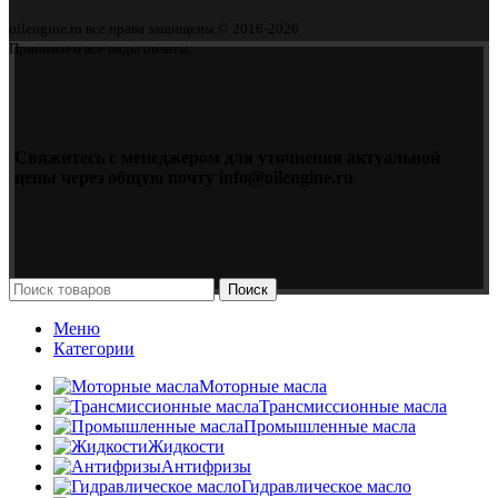
oilengine.ru все права защищены © 2016-2026
Принимаем все виды оплаты.
Свяжитесь с менеджером для уточнения актуальной
цены через общую почту info@oilengine.ru
Поиск
Меню
Категории
Моторные масла
Трансмиссионные масла
Промышленные масла
Жидкости
Антифризы
Гидравлическое масло