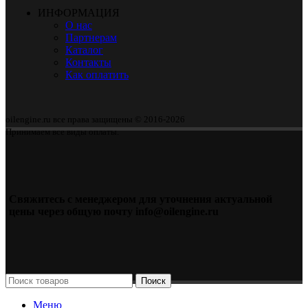
ИНФОРМАЦИЯ
О нас
Партнерам
Каталог
Контакты
Как оплатить
oilengine.ru все права защищены © 2016-2026
Принимаем все виды оплаты.
Свяжитесь с менеджером для уточнения актуальной
цены через общую почту info@oilengine.ru
Поиск
Меню