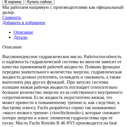
товара
В корзину
Купить сейчас
Гидравлическая
Мы работаем напрямую с производителями как официальный
жидкость
дилер.
Fuchs
Сравнить
renolin
Добавить в избранное
b
46
Описание
hvi
Детали
205
л
Описание
Высокоиндексное гидравлическое масло. Работоспособность
и надёжность гидравлической системы во многом зависит от
качества применяемой рабочей жидкости. Помимо функции
передачи значительного количества энергии, гидравлическая
жидкость должна уплотнять, охлаждать и смазывать, а также
выполнять ряд других функций. При запуске системы
излишне вязкая рабочая жидкость поглощает относительно
большое количество энергии из-за собственного внутреннего
сопротивления. Если жидкость недостаточно вязкая, это
может привести к повышенному трению и, как следствие, к
быстрому износу. Fuchs разработал серию так называемых
«масел низкого трения» («lowfrictionoils»), которые снижают
потери энергии и износ элементов гидросистемы при её
пуске. Масло Fuchs Renolin B 46 HVI производится на базе