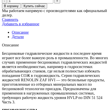
Количество
товара
В корзину
Купить сейчас
Гидравлическая
Мы работаем напрямую с производителями как официальный
жидкость
дилер.
Fuchs
Сравнить
renolin
Добавить в избранное
zaf
22
Описание
hvi
Детали
205
л
Описание
Бесцинковые гидравлические жидкости в последнее время
играют все более важную роль в промышленности. Во многих
случаях применение бесцинковых гидравлических жидкостей
является необходимостью, например в гидросистемах
обрабатывающих станков, где нельзя полностью избежать
попадания СОЖ в гидрожидкость. Серия гидравлических
жидкостей RENOLIN ZAF HVI — это беззольные продукты,
приготовленные из отборных минеральных масел по
бесцинковой технологии присадок. Предназначены для
применения в нагруженных промышленных системах,
требующих рабочую жидкость уровня HVLP по DIN 51 524
Часть 3.