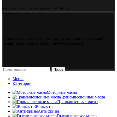
oilengine.ru все права защищены © 2016-2026
Принимаем все виды оплаты.
Свяжитесь с менеджером для уточнения актуальной
цены через общую почту info@oilengine.ru
Поиск
Меню
Категории
Моторные масла
Трансмиссионные масла
Промышленные масла
Жидкости
Антифризы
Гидравлическое масло