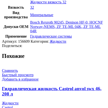
Жидкости вязкость 32
Вязкость
32
Вид
Минеральные
производства
Bosch Rexroth 90245
,
Denison HF-0
,
HOCNF
Допуски OEM
Norway-NEMS
,
ZF TE-ML 04K
,
ZF TE-ML
04R
Применение
Гидравлические системы
Артикул:
156609
Категория:
Жидкости
Поделиться:
Похожие
Сравнить
Быстрый просмотр
Добавить в избранное
Гидравлическая жидкость Castrol anvol swx 46,
208 л
Жидкости
Castrol