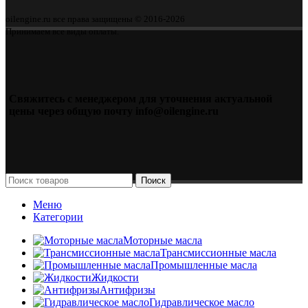
oilengine.ru все права защищены © 2016-2026
Принимаем все виды оплаты.
Свяжитесь с менеджером для уточнения актуальной
цены через общую почту info@oilengine.ru
Поиск
Меню
Категории
Моторные масла
Трансмиссионные масла
Промышленные масла
Жидкости
Антифризы
Гидравлическое масло