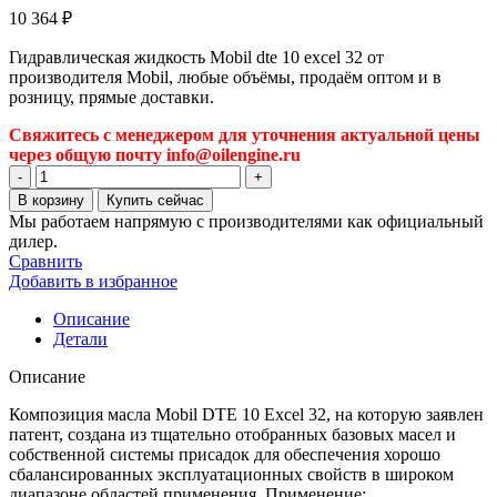
10 364
₽
Гидравлическая жидкость Mobil dte 10 excel 32 от
производителя Mobil, любые объёмы, продаём оптом и в
розницу, прямые доставки.
Свяжитесь с менеджером для уточнения актуальной цены
через общую почту info@oilengine.ru
Количество
товара
В корзину
Купить сейчас
Гидравлическая
Мы работаем напрямую с производителями как официальный
жидкость
дилер.
Mobil
Сравнить
dte
Добавить в избранное
10
excel
Описание
32
Детали
Описание
Композиция масла Mobil DTE 10 Excel 32, на которую заявлен
патент, создана из тщательно отобранных базовых масел и
собственной системы присадок для обеспечения хорошо
сбалансированных эксплуатационных свойств в широком
диапазоне областей применения. Применение: