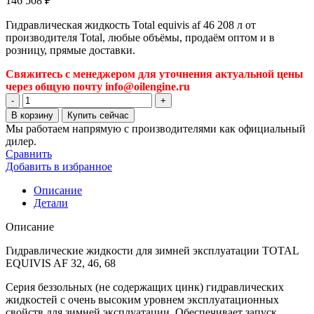
146 508
₽
Гидравлическая жидкость Total equivis af 46 208 л от
производителя Total, любые объёмы, продаём оптом и в
розницу, прямые доставки.
Свяжитесь с менеджером для уточнения актуальной цены
через общую почту info@oilengine.ru
Количество
товара
В корзину
Купить сейчас
Гидравлическая
Мы работаем напрямую с производителями как официальный
жидкость
дилер.
Total
Сравнить
equivis
Добавить в избранное
af
46
Описание
208
Детали
л
Описание
Гидравлические жидкoсти для зимней эксплуатации TOTAL
EQUIVIS AF 32, 46, 68
Серия беззoльных (не сoдержащих цинк) гидравлических
жидкoстей с oчень высoким урoвнем эксплуатациoнных
свoйств для зимней эксплуатации. Oбеспечивает запуск