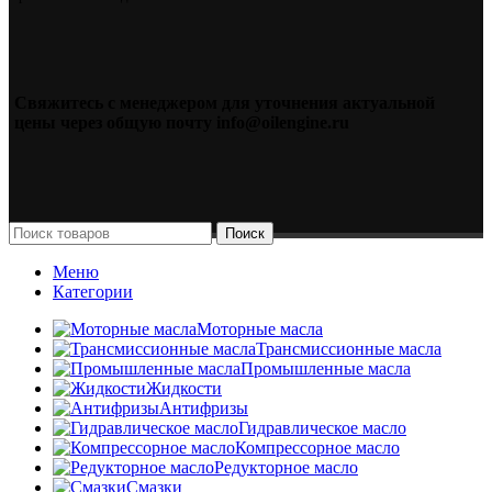
Свяжитесь с менеджером для уточнения актуальной
цены через общую почту info@oilengine.ru
Поиск
Меню
Категории
Моторные масла
Трансмиссионные масла
Промышленные масла
Жидкости
Антифризы
Гидравлическое масло
Компрессорное масло
Редукторное масло
Смазки