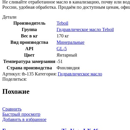
Не сливайте отработанное масло в канализацию, почву или водо
России, удобная обработка. Продаём по доступным ценам, офи
Детали
Производитель
Teboil
Группа
Гидравлическое масло Teboil
Вес в кг
170 кг
Вид производства
Минеральные
API
GL-5
Цвет
Янтарный
Температура замерзания
-51
Страна производства
Финляндия
Артикул:
tb-135
Категория:
Гидравлическое масло
Поделиться:
Похожие
Сравнить
Быстрый просмотр
Добавить в избранное