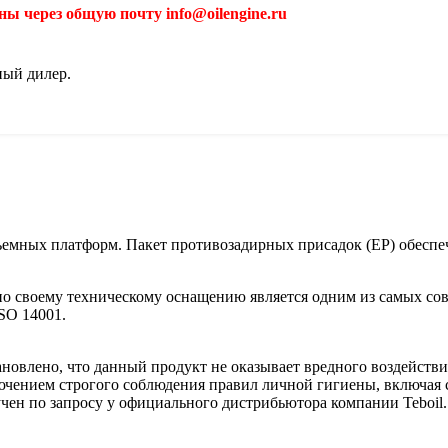
ы через общую почту info@oilengine.ru
ный дилер.
 съемных платформ. Пакет противозадирных присадок (EP) обеспе
 по своему техническому оснащению является одним из самых с
SO 14001.
овлено, что данный продукт не оказывает вредного воздействи
лючением строгого соблюдения правил личной гигиены, включая 
чен по запросу у официального дистрибьютора компании Teboil.