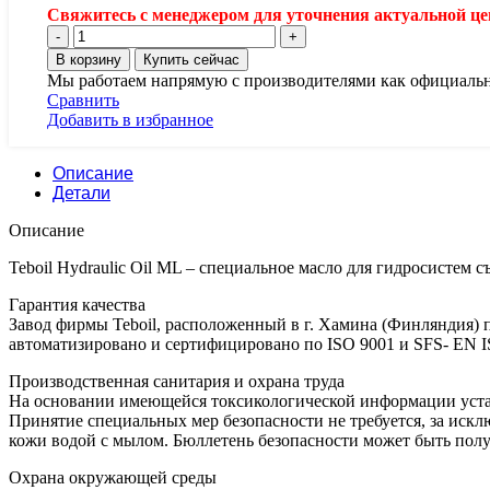
Свяжитесь с менеджером для уточнения актуальной цен
Количество
товара
В корзину
Купить сейчас
Гидравлическое
Мы работаем напрямую с производителями как официаль
масло
Сравнить
Teboil
Добавить в избранное
Hydraulic
Oil
ML,
Описание
минеральное,
Детали
170
Описание
кг
(tb-
Teboil Hydraulic Oil ML – специальное масло для гидросистем
135)
Гарантия качества
Завод фирмы Teboil, расположенный в г. Хамина (Финляндия)
автоматизировано и сертифицировано по ISO 9001 и SFS- EN I
Производственная санитария и охрана труда
На основании имеющейся токсикологической информации устан
Принятие специальных мер безопасности не требуется, за иск
кожи водой с мылом. Бюллетень безопасности может быть полу
Охрана окружающей среды