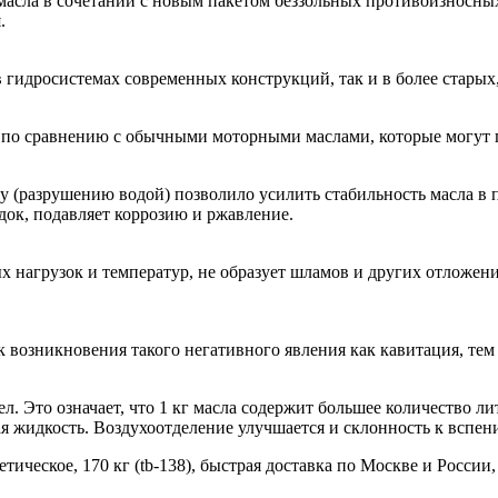
масла в сочетании с новым пакетом беззольных противоизносны
.
 гидросистемах современных конструкций, так и в более старых
а, по сравнению с обычными моторными маслами, которые могут 
у (разрушению водой) позволило усилить стабильность масла в 
док, подавляет коррозию и ржавление.
 нагрузок и температур, не образует шламов и других отложени
 возникновения такого негативного явления как кавитация, тем
л. Это означает, что 1 кг масла содержит большее количество л
ая жидкость. Воздухоотделение улучшается и склонность к вспе
етическое, 170 кг (tb-138), быстрая доставка по Москве и Росси