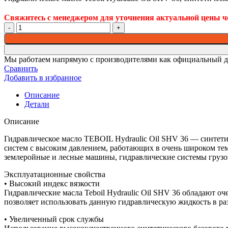
Свяжитесь с менеджером для уточнения актуальной цены че
Количество
товара
Гидравлическое
масло
Мы работаем напрямую с производителями как официальный д
Teboil
Сравнить
Hydraulic
Добавить в избранное
Oil
SHV
Описание
36,
Детали
синтетическое,
170
Описание
кг
(tb-
Гидравлическое масло TEBOIL Hydraulic Oil SHV 36 — синтети
138)
систем с высоким давлением, работающих в очень широком те
землеройные и лесные машины, гидравлические системы грузо
Эксплуатационные свойства
• Высокий индекс вязкости
Гидравлические масла Teboil Hydraulic Oil SHV 36 обладают о
позволяет использовать данную гидравлическую жидкость в ра
• Увеличенный срок службы