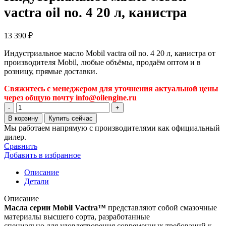
vactra oil no. 4 20 л, канистра
13 390
₽
Индустриальное масло Mobil vactra oil no. 4 20 л, канистра от
производителя Mobil, любые объёмы, продаём оптом и в
розницу, прямые доставки.
Свяжитесь с менеджером для уточнения актуальной цены
через общую почту info@oilengine.ru
Количество
товара
В корзину
Купить сейчас
Индустриальное
Мы работаем напрямую с производителями как официальный
масло
дилер.
Mobil
Сравнить
vactra
Добавить в избранное
oil
no.
Описание
4
Детали
20
л,
Описание
канистра
Масла серии Mobil Vactra™
представляют собой смазочные
материалы высшего сорта, разработанные
специально для удовлетворения современных требований к