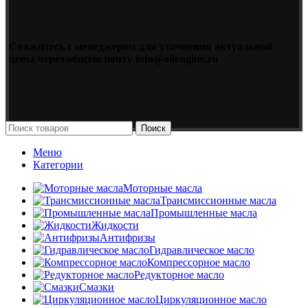
Свяжитесь с менеджером для уточнения актуальной
цены через общую почту info@oilengine.ru
Поиск
Меню
Категории
Моторные масла
Трансмиссионные масла
Промышленные масла
Жидкости
Антифризы
Гидравлическое масло
Компрессорное масло
Редукторное масло
Смазки
Циркуляционное масло