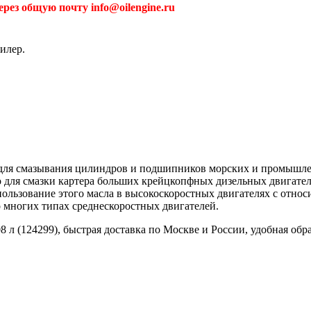
рез общую почту info@oilengine.ru
илер.
о для смазывания цилиндров и подшипников морских и промышл
о для смазки картера больших крейцкопфных дизельных двигате
льзование этого масла в высокоскоростных двигателях с отно
 многих типах среднескоростных двигателей.
08 л (124299), быстрая доставка по Москве и России, удобная о