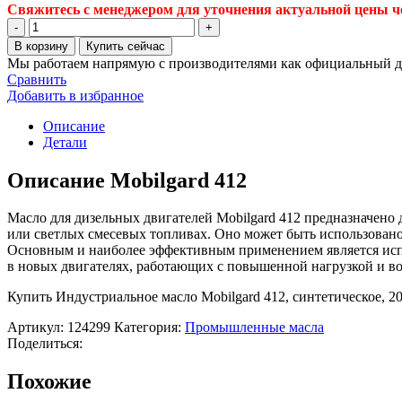
Свяжитесь с менеджером для уточнения актуальной цены че
Количество
товара
В корзину
Купить сейчас
Индустриальное
Мы работаем напрямую с производителями как официальный д
масло
Сравнить
Mobilgard
Добавить в избранное
412,
синтетическое,
Описание
208
Детали
л
(124299)
Описание Mobilgard 412
Масло для дизельных двигателей Mobilgard 412 предназначен
или светлых смесевых топливах. Оно может быть использован
Основным и наиболее эффективным применением является испо
в новых двигателях, работающих с повышенной нагрузкой и во
Купить Индустриальное масло Mobilgard 412, синтетическое, 2
Артикул:
124299
Категория:
Промышленные масла
Поделиться:
Похожие