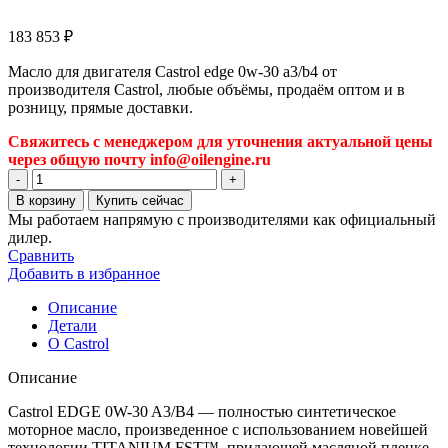
183 853
₽
Масло для двигателя Castrol edge 0w-30 a3/b4 от
производителя Castrol, любые объёмы, продаём оптом и в
розницу, прямые доставки.
Свяжитесь с менеджером для уточнения актуальной цены
через общую почту info@oilengine.ru
Количество
товара
В корзину
Купить сейчас
Масло
Мы работаем напрямую с производителями как официальный
для
дилер.
двигателя
Сравнить
Castrol
Добавить в избранное
edge
0w-
Описание
30
Детали
a3/b4
О Castrol
Описание
Castrol EDGE 0W-30 A3/B4 — полностью синтетическое
моторное масло, произведенное с использованием новейшей
технологии TITANIUM FST™, придающей масляной пленке