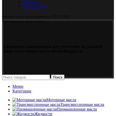
Контакты
Как оплатить
oilengine.ru все права защищены © 2016-2026
Принимаем все виды оплаты.
Свяжитесь с менеджером для уточнения актуальной
цены через общую почту info@oilengine.ru
Поиск
Меню
Категории
Моторные масла
Трансмиссионные масла
Промышленные масла
Жидкости