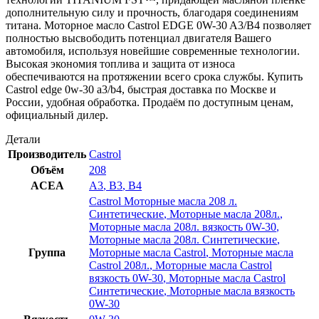
дополнительную силу и прочность, благодаря соединениям
титана. Моторное масло Castrol EDGE 0W-30 A3/B4 позволяет
полностью высвободить потенциал двигателя Вашего
автомобиля, используя новейшие современные технологии.
Высокая экономия топлива и защита от износа
обеспечиваются на протяжении всего срока службы. Купить
Castrol edge 0w-30 a3/b4, быстрая доставка по Москве и
России, удобная обработка. Продаём по доступным ценам,
официальный дилер.
Детали
Производитель
Castrol
Объём
208
ACEA
A3
,
B3
,
B4
Castrol Моторные масла 208 л.
Синтетические
,
Моторные масла 208л.
,
Моторные масла 208л. вязкость 0W-30
,
Моторные масла 208л. Синтетические
,
Группа
Моторные масла Castrol
,
Моторные масла
Castrol 208л.
,
Моторные масла Castrol
вязкость 0W-30
,
Моторные масла Castrol
Синтетические
,
Моторные масла вязкость
0W-30