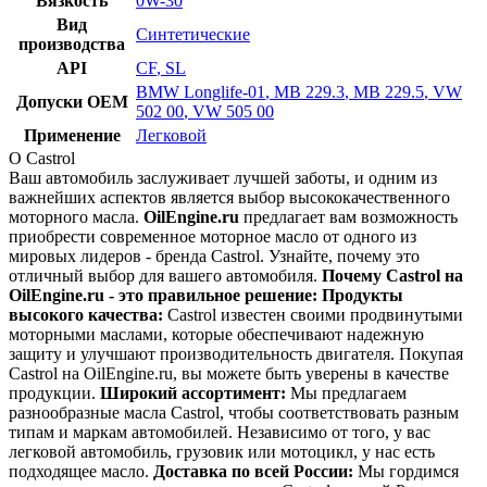
Вязкость
0W-30
Вид
Синтетические
производства
API
CF
,
SL
BMW Longlife-01
,
MB 229.3
,
MB 229.5
,
VW
Допуски OEM
502 00
,
VW 505 00
Применение
Легковой
О Castrol
Ваш автомобиль заслуживает лучшей заботы, и одним из
важнейших аспектов является выбор высококачественного
моторного масла.
OilEngine.ru
предлагает вам возможность
приобрести современное моторное масло от одного из
мировых лидеров - бренда Castrol. Узнайте, почему это
отличный выбор для вашего автомобиля.
Почему Castrol на
OilEngine.ru - это правильное решение:
Продукты
высокого качества:
Castrol известен своими продвинутыми
моторными маслами, которые обеспечивают надежную
защиту и улучшают производительность двигателя. Покупая
Castrol на OilEngine.ru, вы можете быть уверены в качестве
продукции.
Широкий ассортимент:
Мы предлагаем
разнообразные масла Castrol, чтобы соответствовать разным
типам и маркам автомобилей. Независимо от того, у вас
легковой автомобиль, грузовик или мотоцикл, у нас есть
подходящее масло.
Доставка по всей России:
Мы гордимся