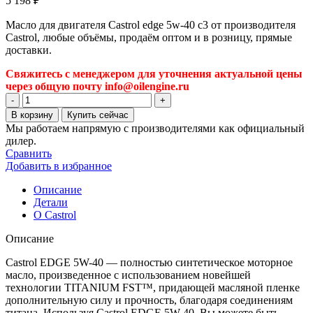
5 198
₽
Масло для двигателя Castrol edge 5w-40 c3 от производителя
Castrol, любые объёмы, продаём оптом и в розницу, прямые
доставки.
Свяжитесь с менеджером для уточнения актуальной цены
через общую почту info@oilengine.ru
Количество
товара
В корзину
Купить сейчас
Масло
Мы работаем напрямую с производителями как официальный
для
дилер.
двигателя
Сравнить
Castrol
Добавить в избранное
edge
5w-
Описание
40
Детали
c3
О Castrol
Описание
Castrol EDGE 5W-40 — полностью синтетическое моторное
масло, произведенное с использованием новейшей
технологии TITANIUM FST™, придающей масляной пленке
дополнительную силу и прочность, благодаря соединениям
титана. Используя Castrol EDGE 5W-40, Вы можете быть