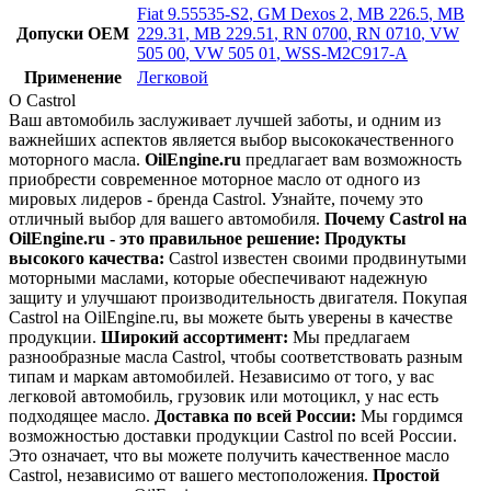
Fiat 9.55535-S2
,
GM Dexos 2
,
MB 226.5
,
MB
Допуски OEM
229.31
,
MB 229.51
,
RN 0700
,
RN 0710
,
VW
505 00
,
VW 505 01
,
WSS-M2C917-A
Применение
Легковой
О Castrol
Ваш автомобиль заслуживает лучшей заботы, и одним из
важнейших аспектов является выбор высококачественного
моторного масла.
OilEngine.ru
предлагает вам возможность
приобрести современное моторное масло от одного из
мировых лидеров - бренда Castrol. Узнайте, почему это
отличный выбор для вашего автомобиля.
Почему Castrol на
OilEngine.ru - это правильное решение:
Продукты
высокого качества:
Castrol известен своими продвинутыми
моторными маслами, которые обеспечивают надежную
защиту и улучшают производительность двигателя. Покупая
Castrol на OilEngine.ru, вы можете быть уверены в качестве
продукции.
Широкий ассортимент:
Мы предлагаем
разнообразные масла Castrol, чтобы соответствовать разным
типам и маркам автомобилей. Независимо от того, у вас
легковой автомобиль, грузовик или мотоцикл, у нас есть
подходящее масло.
Доставка по всей России:
Мы гордимся
возможностью доставки продукции Castrol по всей России.
Это означает, что вы можете получить качественное масло
Castrol, независимо от вашего местоположения.
Простой