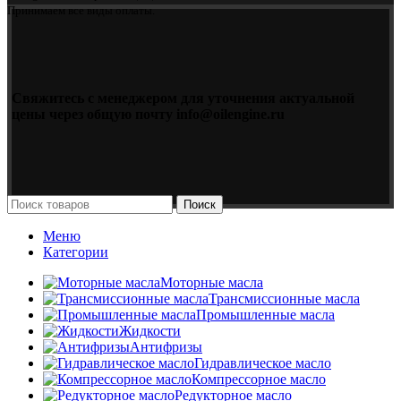
Принимаем все виды оплаты.
Свяжитесь с менеджером для уточнения актуальной
цены через общую почту info@oilengine.ru
Поиск
Меню
Категории
Моторные масла
Трансмиссионные масла
Промышленные масла
Жидкости
Антифризы
Гидравлическое масло
Компрессорное масло
Редукторное масло