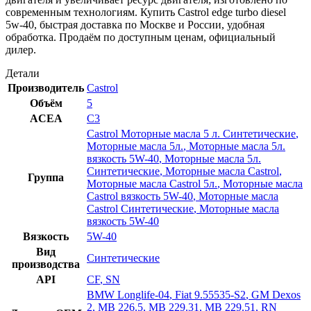
современным технологиям. Купить Castrol edge turbo diesel
5w-40, быстрая доставка по Москве и России, удобная
обработка. Продаём по доступным ценам, официальный
дилер.
Детали
Производитель
Castrol
Объём
5
ACEA
C3
Castrol Моторные масла 5 л. Синтетические
,
Моторные масла 5л.
,
Моторные масла 5л.
вязкость 5W-40
,
Моторные масла 5л.
Синтетические
,
Моторные масла Castrol
,
Группа
Моторные масла Castrol 5л.
,
Моторные масла
Castrol вязкость 5W-40
,
Моторные масла
Castrol Синтетические
,
Моторные масла
вязкость 5W-40
Вязкость
5W-40
Вид
Синтетические
производства
API
CF
,
SN
BMW Longlife-04
,
Fiat 9.55535-S2
,
GM Dexos
2
,
MB 226.5
,
MB 229.31
,
MB 229.51
,
RN