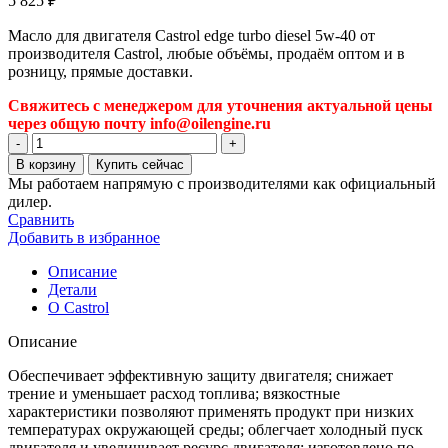
5 825
₽
Масло для двигателя Castrol edge turbo diesel 5w-40 от
производителя Castrol, любые объёмы, продаём оптом и в
розницу, прямые доставки.
Свяжитесь с менеджером для уточнения актуальной цены
через общую почту info@oilengine.ru
Количество
товара
В корзину
Купить сейчас
Масло
Мы работаем напрямую с производителями как официальный
для
дилер.
двигателя
Сравнить
Castrol
Добавить в избранное
edge
turbo
Описание
diesel
Детали
5w-
О Castrol
40
Описание
Обеспечивает эффективную защиту двигателя; снижает
трение и уменьшает расход топлива; вязкостные
характеристики позволяют применять продукт при низких
температурах окружающей среды; облегчает холодный пуск
двигателя и увеличивает ресурс двигателя; изготовлено по