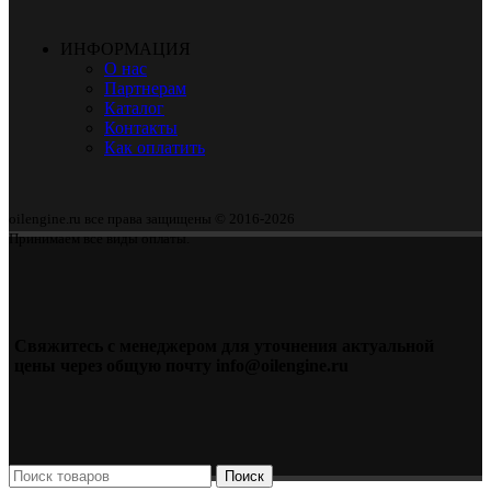
ИНФОРМАЦИЯ
О нас
Партнерам
Каталог
Контакты
Как оплатить
oilengine.ru все права защищены © 2016-2026
Принимаем все виды оплаты.
Свяжитесь с менеджером для уточнения актуальной
цены через общую почту info@oilengine.ru
Поиск