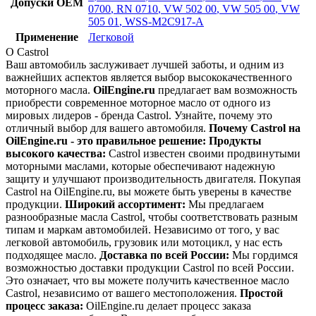
Допуски OEM
0700
,
RN 0710
,
VW 502 00
,
VW 505 00
,
VW
505 01
,
WSS-M2C917-A
Применение
Легковой
О Castrol
Ваш автомобиль заслуживает лучшей заботы, и одним из
важнейших аспектов является выбор высококачественного
моторного масла.
OilEngine.ru
предлагает вам возможность
приобрести современное моторное масло от одного из
мировых лидеров - бренда Castrol. Узнайте, почему это
отличный выбор для вашего автомобиля.
Почему Castrol на
OilEngine.ru - это правильное решение:
Продукты
высокого качества:
Castrol известен своими продвинутыми
моторными маслами, которые обеспечивают надежную
защиту и улучшают производительность двигателя. Покупая
Castrol на OilEngine.ru, вы можете быть уверены в качестве
продукции.
Широкий ассортимент:
Мы предлагаем
разнообразные масла Castrol, чтобы соответствовать разным
типам и маркам автомобилей. Независимо от того, у вас
легковой автомобиль, грузовик или мотоцикл, у нас есть
подходящее масло.
Доставка по всей России:
Мы гордимся
возможностью доставки продукции Castrol по всей России.
Это означает, что вы можете получить качественное масло
Castrol, независимо от вашего местоположения.
Простой
процесс заказа:
OilEngine.ru делает процесс заказа