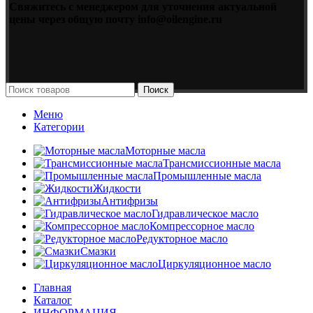
Свяжитесь с менеджером для уточнения актуальной
цены через общую почту info@oilengine.ru
Поиск
Меню
Категории
Моторные масла
Трансмиссионные масла
Промышленные масла
Жидкости
Антифризы
Гидравлическое масло
Компрессорное масло
Редукторное масло
Смазки
Циркуляционное масло
Главная
Каталог
ИНФОРМАЦИЯ