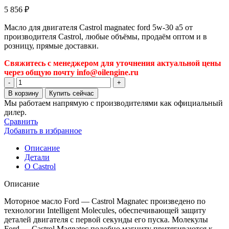
5 856
₽
Масло для двигателя Castrol magnatec ford 5w-30 a5 от
производителя Castrol, любые объёмы, продаём оптом и в
розницу, прямые доставки.
Свяжитесь с менеджером для уточнения актуальной цены
через общую почту info@oilengine.ru
Количество
товара
В корзину
Купить сейчас
Масло
Мы работаем напрямую с производителями как официальный
для
дилер.
двигателя
Сравнить
Castrol
Добавить в избранное
Magnatec
Ford
Описание
5w-
Детали
30
О Castrol
A5
Описание
Моторное масло Ford — Castrol Magnatec произведено по
технологии Intelligent Molecules, обеспечивающей защиту
деталей двигателя с первой секунды его пуска. Молекулы
Ford — Castrol Magnatec подобно магниту притягиваются к