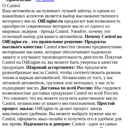
О Castrol
Ваш автомобиль заслуживает лучшей заботы, и одним из
важнейших аспектов является выбор высококачественного
моторного масла.
OilEngine.ru
предлагает вам возможность
приобрести современное моторное масло от одного из
мировых лидеров - бренда Castrol. Узнайте, почему это
отличный выбор для вашего автомобиля.
Почему Castrol на
OilEngine.ru - это правильное решение:
Продукты
высокого качества:
Castrol известен своими продвинутыми
моторными маслами, которые обеспечивают надежную
защиту и улучшают производительность двигателя. Покупая
Castrol на OilEngine.ru, вы можете быть уверены в качестве
продукции.
Широкий ассортимент:
Мы предлагаем
разнообразные масла Castrol, чтобы соответствовать разным
типам и маркам автомобилей. Независимо от того, у вас
легковой автомобиль, грузовик или мотоцикл, у нас есть
подходящее масло.
Доставка по всей России:
Мы гордимся
возможностью доставки продукции Castrol по всей России.
Это означает, что вы можете получить качественное масло
Castrol, независимо от вашего местоположения.
Простой
процесс заказа:
OilEngine.ru делает процесс заказа
максимально удобным. Вы можете выбрать нужное масло
Castrol, оформить заказ онлайн и получить его в удобное для
вас время.
Надежность и доверие:
Castrol - один из самых