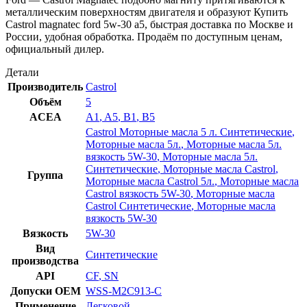
металлическим поверхностям двигателя и образуют Купить
Castrol magnatec ford 5w-30 a5, быстрая доставка по Москве и
России, удобная обработка. Продаём по доступным ценам,
официальный дилер.
Детали
Производитель
Castrol
Объём
5
ACEA
A1
,
A5
,
B1
,
B5
Castrol Моторные масла 5 л. Синтетические
,
Моторные масла 5л.
,
Моторные масла 5л.
вязкость 5W-30
,
Моторные масла 5л.
Синтетические
,
Моторные масла Castrol
,
Группа
Моторные масла Castrol 5л.
,
Моторные масла
Castrol вязкость 5W-30
,
Моторные масла
Castrol Синтетические
,
Моторные масла
вязкость 5W-30
Вязкость
5W-30
Вид
Синтетические
производства
API
CF
,
SN
Допуски OEM
WSS-M2C913-C
Применение
Легковой