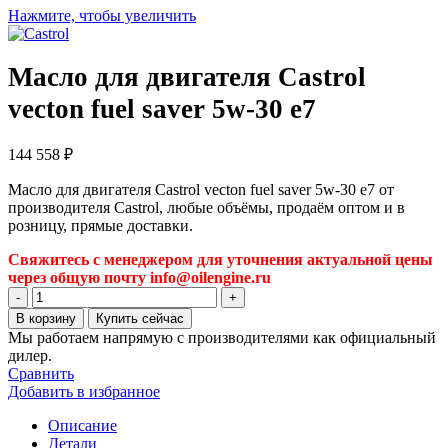
Нажмите, чтобы увеличить
Масло для двигателя Castrol
vecton fuel saver 5w-30 e7
144 558
₽
Масло для двигателя Castrol vecton fuel saver 5w-30 e7 от
производителя Castrol, любые объёмы, продаём оптом и в
розницу, прямые доставки.
Свяжитесь с менеджером для уточнения актуальной цены
через общую почту info@oilengine.ru
Количество
товара
В корзину
Купить сейчас
Масло
Мы работаем напрямую с производителями как официальный
для
дилер.
двигателя
Сравнить
Castrol
Добавить в избранное
vecton
fuel
Описание
saver
Детали