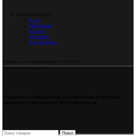
ИНФОРМАЦИЯ
О нас
Партнерам
Каталог
Контакты
Как оплатить
oilengine.ru все права защищены © 2016-2026
Принимаем все виды оплаты.
Свяжитесь с менеджером для уточнения актуальной
цены через общую почту info@oilengine.ru
Поиск