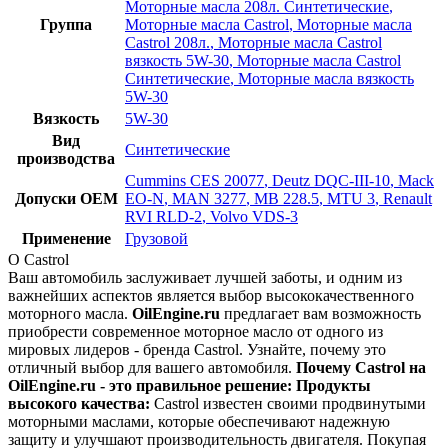
Моторные масла 208л. Синтетические
,
Группа
Моторные масла Castrol
,
Моторные масла
Castrol 208л.
,
Моторные масла Castrol
вязкость 5W-30
,
Моторные масла Castrol
Синтетические
,
Моторные масла вязкость
5W-30
Вязкость
5W-30
Вид
Синтетические
производства
Cummins CES 20077
,
Deutz DQC-III-10
,
Mack
Допуски OEM
EO-N
,
MAN 3277
,
MB 228.5
,
MTU 3
,
Renault
RVI RLD-2
,
Volvo VDS-3
Применение
Грузовой
О Castrol
Ваш автомобиль заслуживает лучшей заботы, и одним из
важнейших аспектов является выбор высококачественного
моторного масла.
OilEngine.ru
предлагает вам возможность
приобрести современное моторное масло от одного из
мировых лидеров - бренда Castrol. Узнайте, почему это
отличный выбор для вашего автомобиля.
Почему Castrol на
OilEngine.ru - это правильное решение:
Продукты
высокого качества:
Castrol известен своими продвинутыми
моторными маслами, которые обеспечивают надежную
защиту и улучшают производительность двигателя. Покупая