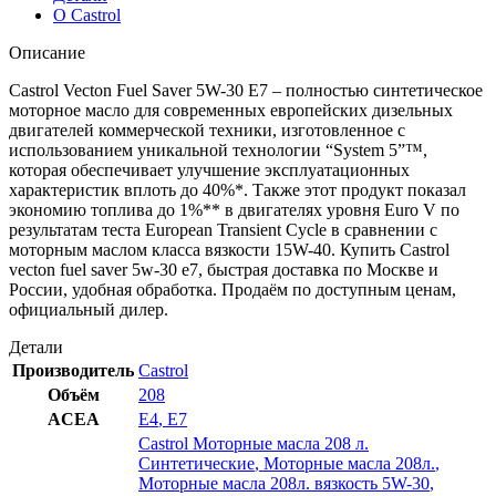
5w-
О Castrol
30
e7
Описание
Castrol Vecton Fuel Saver 5W-30 E7 – полностью синтетическое
моторное масло для современных европейских дизельных
двигателей коммерческой техники, изготовленное с
использованием уникальной технологии “System 5”™,
которая обеспечивает улучшение эксплуатационных
характеристик вплоть до 40%*. Также этот продукт показал
экономию топлива до 1%** в двигателях уровня Euro V по
результатам теста European Transient Cycle в сравнении с
моторным маслом класса вязкости 15W-40. Купить Castrol
vecton fuel saver 5w-30 e7, быстрая доставка по Москве и
России, удобная обработка. Продаём по доступным ценам,
официальный дилер.
Детали
Производитель
Castrol
Объём
208
ACEA
E4
,
E7
Castrol Моторные масла 208 л.
Синтетические
,
Моторные масла 208л.
,
Моторные масла 208л. вязкость 5W-30
,