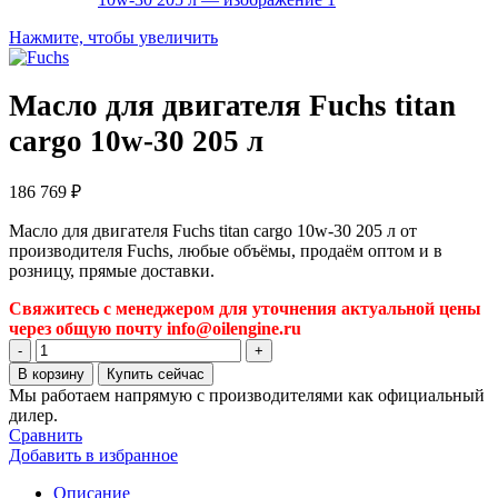
Нажмите, чтобы увеличить
Масло для двигателя Fuchs titan
cargo 10w-30 205 л
186 769
₽
Масло для двигателя Fuchs titan cargo 10w-30 205 л от
производителя Fuchs, любые объёмы, продаём оптом и в
розницу, прямые доставки.
Свяжитесь с менеджером для уточнения актуальной цены
через общую почту info@oilengine.ru
Количество
товара
В корзину
Купить сейчас
Масло
Мы работаем напрямую с производителями как официальный
для
дилер.
двигателя
Сравнить
Fuchs
Добавить в избранное
titan
cargo
Описание