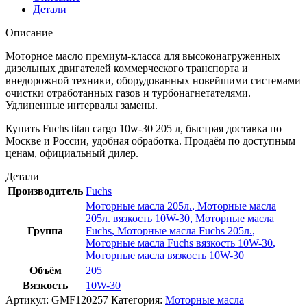
10w-
Детали
30
205
Описание
л
Моторное масло премиум-класса для высоконагруженных
дизельных двигателей коммерческого транспорта и
внедорожной техники, оборудованных новейшими системами
очистки отработанных газов и турбонагнетателями.
Удлиненные интервалы замены.
Купить Fuchs titan cargo 10w-30 205 л, быстрая доставка по
Москве и России, удобная обработка. Продаём по доступным
ценам, официальный дилер.
Детали
Производитель
Fuchs
Моторные масла 205л.
,
Моторные масла
205л. вязкость 10W-30
,
Моторные масла
Группа
Fuchs
,
Моторные масла Fuchs 205л.
,
Моторные масла Fuchs вязкость 10W-30
,
Моторные масла вязкость 10W-30
Объём
205
Вязкость
10W-30
Артикул:
GMF120257
Категория:
Моторные масла