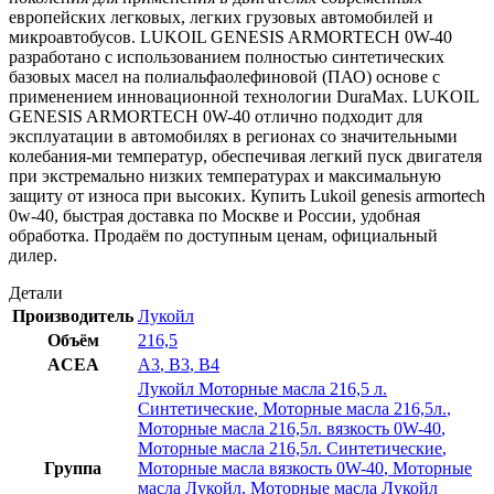
европейских легковых, легких грузовых автомобилей и
микроавтобусов. LUKOIL GENESIS ARMORTECH 0W-40
разработано с использованием полностью синтетических
базовых масел на полиальфаолефиновой (ПАО) основе с
применением инновационной технологии DuraMax. LUKOIL
GENESIS ARMORTECH 0W-40 отлично подходит для
эксплуатации в автомобилях в регионах со значительными
колебания-ми температур, обеспечивая легкий пуск двигателя
при экстремально низких температурах и максимальную
защиту от износа при высоких. Купить Lukoil genesis armortech
0w-40, быстрая доставка по Москве и России, удобная
обработка. Продаём по доступным ценам, официальный
дилер.
Детали
Производитель
Лукойл
Объём
216,5
ACEA
A3
,
B3
,
B4
Лукойл Моторные масла 216,5 л.
Синтетические
,
Моторные масла 216,5л.
,
Моторные масла 216,5л. вязкость 0W-40
,
Моторные масла 216,5л. Синтетические
,
Группа
Моторные масла вязкость 0W-40
,
Моторные
масла Лукойл
,
Моторные масла Лукойл