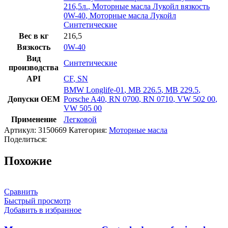
216,5л.
,
Моторные масла Лукойл вязкость
0W-40
,
Моторные масла Лукойл
Синтетические
Вес в кг
216,5
Вязкость
0W-40
Вид
Синтетические
производства
API
CF
,
SN
BMW Longlife-01
,
MB 226.5
,
MB 229.5
,
Допуски OEM
Porsche A40
,
RN 0700
,
RN 0710
,
VW 502 00
,
VW 505 00
Применение
Легковой
Артикул:
3150669
Категория:
Моторные масла
Поделиться:
Похожие
Сравнить
Быстрый просмотр
Добавить в избранное