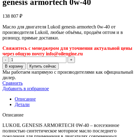
genesis armortech 0w-40
138 807
₽
Масло для двигателя Lukoil genesis armortech 0w-40 от
производителя Lukoil, любые объёмы, продаём оптом и в
розницу, прямые доставки.
Свяжитесь с менеджером для уточнения актуальной цены
через общую почту info@oilengine.ru
Количество
товара
В корзину
Купить сейчас
Масло
Мы работаем напрямую с производителями как официальный
для
дилер.
двигателя
Сравнить
Lukoil
Добавить в избранное
genesis
armortech
Описание
0w-
Детали
40
Описание
LUKOIL GENESIS ARMORTECH 0W-40 – всесезонное
полностью синтетическое моторное масло последнего
поколения для применения в двигателях современных