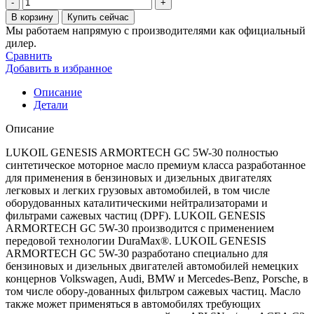
Количество
товара
В корзину
Купить сейчас
Масло
Мы работаем напрямую с производителями как официальный
для
дилер.
двигателя
Сравнить
Lukoil
Добавить в избранное
genesis
armortech
Описание
gc
Детали
5w-
30
Описание
LUKOIL GENESIS ARMORTECH GC 5W-30 полностью
синтетическое моторное масло премиум класса разработанное
для применения в бензиновых и дизельных двигателях
легковых и легких грузовых автомобилей, в том числе
оборудованных каталитическими нейтрализаторами и
фильтрами сажевых частиц (DPF). LUKOIL GENESIS
ARMORTECH GC 5W-30 производится с применением
передовой технологии DuraMax®. LUKOIL GENESIS
ARMORTECH GC 5W-30 разработано специально для
бензиновых и дизельных двигателей автомобилей немецких
концернов Volkswagen, Audi, BMW и Mercedes-Benz, Porsche, в
том числе обору-дованных фильтром сажевых частиц. Масло
также может применяться в автомобилях требующих