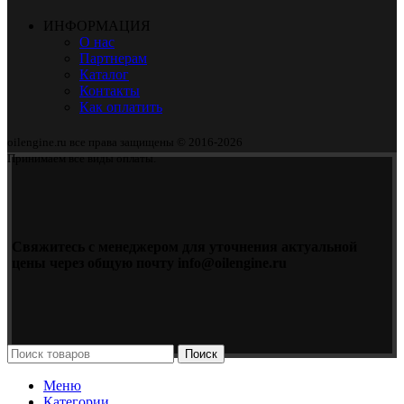
ИНФОРМАЦИЯ
О нас
Партнерам
Каталог
Контакты
Как оплатить
oilengine.ru все права защищены © 2016-2026
Принимаем все виды оплаты.
Свяжитесь с менеджером для уточнения актуальной
цены через общую почту info@oilengine.ru
Поиск
Меню
Категории