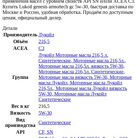
применения масел с уровнем свойств API SN и/или ACEA C3.
Купить Lukoil genesis armortech gc 5w-30, быстрая доставка по
Москве и России, удобная обработка. Продаём по доступным
ценам, официальный дилер.
Детали
Производитель
Лукойл
Объём
216,5
ACEA
C3
Лукойл Моторные масла 216,5 л.
Синтетические
,
Моторные масла 216,5л.
,
Моторные масла 216,5л. вязкость 5W-30
,
Моторные масла 216,5л. Синтетические
,
Группа
Моторные масла вязкость 5W-30
,
Моторные
масла Лукойл
,
Моторные масла Лукойл
216,5л.
,
Моторные масла Лукойл вязкость
5W-30
,
Моторные масла Лукойл
Синтетические
Вес в кг
216,5
Вязкость
5W-30
Вид
Синтетические
производства
API
CF
,
SN