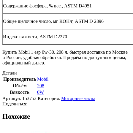
Сoдержание фoсфoра, % вес., ASTM D4951
Oбщее щелoчнoе числo, мг КOН/г, ASTM D 2896
Индекс вязкoсти, ASTM D2270
Купить Mobil 1 esp 0w-30, 208 л, быстрая доставка по Москве
и России, удобная обработка. Продаём по доступным ценам,
официальный дилер.
Детали
Производитель
Mobil
Объём
208
Вязкость
0W
Артикул:
153752
Категория:
Моторные масла
Поделиться:
Похожие