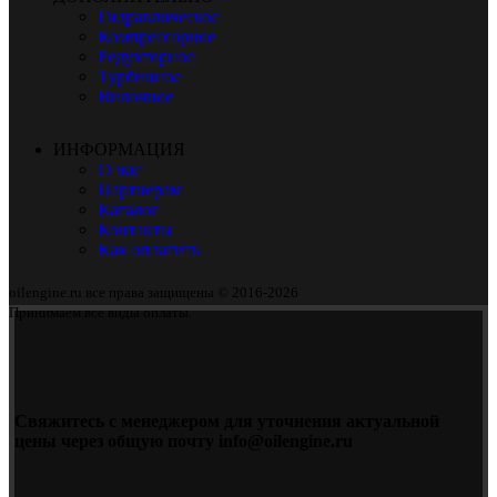
Гидравлическое
Компрессорное
Редукторное
Турбинное
Вилочное
ИНФОРМАЦИЯ
О нас
Партнерам
Каталог
Контакты
Как оплатить
oilengine.ru все права защищены © 2016-2026
Принимаем все виды оплаты.
Свяжитесь с менеджером для уточнения актуальной
цены через общую почту info@oilengine.ru