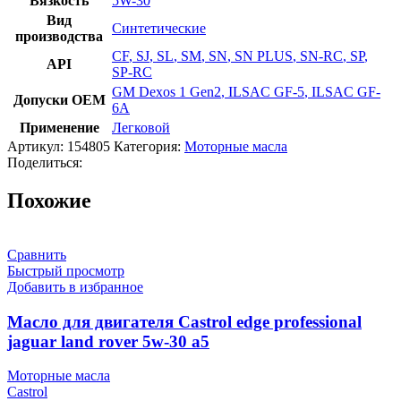
Вязкость
5W-30
Вид
Синтетические
производства
CF
,
SJ
,
SL
,
SM
,
SN
,
SN PLUS
,
SN-RC
,
SP
,
API
SP-RC
GM Dexos 1 Gen2
,
ILSAC GF-5
,
ILSAC GF-
Допуски OEM
6A
Применение
Легковой
Артикул:
154805
Категория:
Моторные масла
Поделиться:
Похожие
Сравнить
Быстрый просмотр
Добавить в избранное
Масло для двигателя Castrol edge professional
jaguar land rover 5w-30 a5
Моторные масла
Castrol