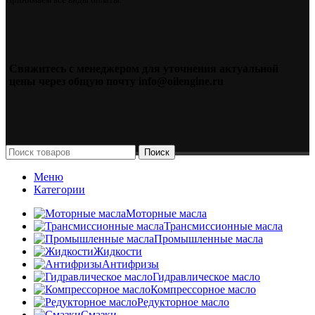
Свяжитесь с менеджером для уточнения актуальной
цены через общую почту info@oilengine.ru
Поиск
Меню
Категории
Моторные масла
Трансмиссионные масла
Промышленные масла
Жидкости
Антифризы
Гидравлическое масло
Компрессорное масло
Редукторное масло
Смазки