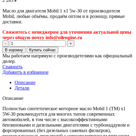
2 283
₽
Масло для двигателя Mobil 1 x1 5w-30 от производителя
Mobil, любые объёмы, продаём оптом и в розницу, прямые
доставки.
Свяжитесь с менеджером для уточнения актуальной цены
через общую почту info@oilengine.ru
Количество
товара
В корзину
Купить сейчас
Масло
Мы работаем напрямую с производителями как официальный
для
дилер.
двигателя
Сравнить
Mobil
Добавить в избранное
1
x1
Описание
5w-
Детали
30
Описание
Полностью синтетическое моторное масло Mobil 1 (ТМ) x1
5W-30 рекомендуется для многих типов современных
автомобилей, в том числе с высокоэффективными
бензиновыми и дизельными двигателями с турбонаддувом и
форсированных (без дизельных сажевых фильтров),
многоклапанных двигателей с непосредственным впрыском