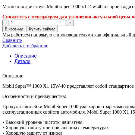
Масло для двигателя Mobil super 1000 x1 15w-40 от производит
Свяжитесь с менеджером для уточнения актуальной цены че
Количество
товара
В корзину
Купить сейчас
Масло
Мы работаем напрямую с производителями как официальный д
для
Сравнить
двигателя
Добавить в избранное
Mobil
super
Описание
1000
Детали
x1
15w-
Описание
40
Mobil Super™ 1000 X1 15W-40 представляет собой стандартное
Особенности и преимущества:
Продукты линейки Mobil Super 1000 уже хорошо зарекомендов
эксплуатационных свойств автомобиля. Mobil Super 1000 X1 1
• Высокий уровень чистоты двигателя
• Хорошую защиту при повышенных температурах
• Хорошую защиту от износа