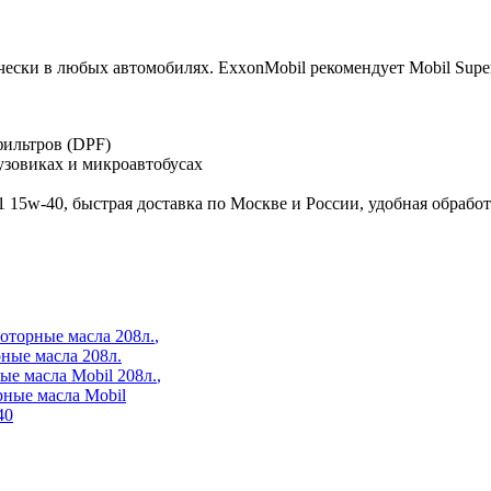
ически в любых автомобилях. ExxonMobil рекомендует Mobil Sup
фильтров (DPF)
узовиках и микроавтобусах
1 15w-40, быстрая доставка по Москве и России, удобная обраб
оторные масла 208л.
,
ные масла 208л.
е масла Mobil 208л.
,
ные масла Mobil
40