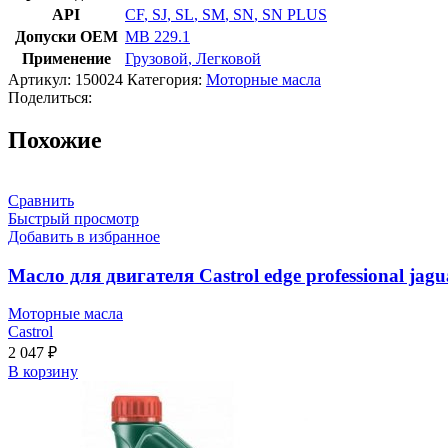
API
CF
,
SJ
,
SL
,
SM
,
SN
,
SN PLUS
Допуски OEM
MB 229.1
Применение
Грузовой
,
Легковой
Артикул:
150024
Категория:
Моторные масла
Поделиться:
Похожие
Сравнить
Быстрый просмотр
Добавить в избранное
Масло для двигателя Castrol edge professional jagu
Моторные масла
Castrol
2 047
₽
В корзину