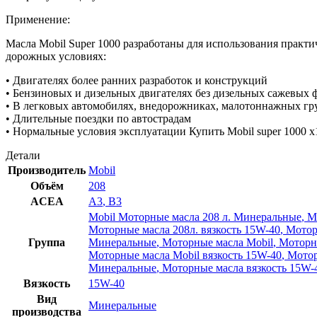
Применение:
Масла Mobil Super 1000 разработаны для использования практ
дорожных условиях:
• Двигателях более ранних разработок и конструкций
• Бензиновых и дизельных двигателях без дизельных сажевых 
• В легковых автомобилях, внедорожниках, малотоннажных гр
• Длительные поездки по автострадам
• Нормальные условия эксплуатации Купить Mobil super 1000 x
Детали
Производитель
Mobil
Объём
208
ACEA
A3
,
B3
Mobil Моторные масла 208 л. Минеральные
,
М
Моторные масла 208л. вязкость 15W-40
,
Мотор
Группа
Минеральные
,
Моторные масла Mobil
,
Моторны
Моторные масла Mobil вязкость 15W-40
,
Мотор
Минеральные
,
Моторные масла вязкость 15W-
Вязкость
15W-40
Вид
Минеральные
производства