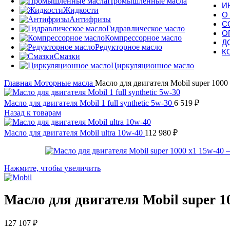
Промышленные масла
И
Жидкости
О
Антифризы
С
Гидравлическое масло
О
Компрессорное масло
Д
Редукторное масло
К
Смазки
Циркуляционное масло
Главная
Моторные масла
Масло для двигателя Mobil super 1000
Масло для двигателя Mobil 1 full synthetic 5w-30
6 519
₽
Назад к товарам
Масло для двигателя Mobil ultra 10w-40
112 980
₽
Нажмите, чтобы увеличить
Масло для двигателя Mobil super 1
127 107
₽