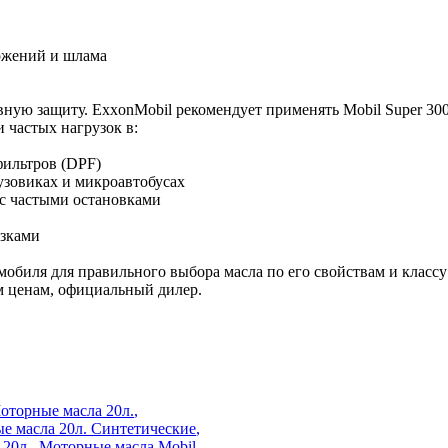
ложений и шлама
ивную защиту. ExxonMobil рекомендует применять Mobil Super 30
 частых нагрузок в:
фильтров (DPF)
узовиках и микроавтобусах
 с частыми остановками
узками
мобиля для правильного выбора масла по его свойствам и классу 
м ценам, официальный дилер.
оторные масла 20л.
,
е масла 20л. Синтетические
,
 20л.
,
Моторные масла Mobil