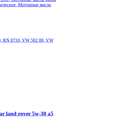
тические
,
Моторные масла
0
,
RN 0710
,
VW 502 00
,
VW
ar land rover 5w-30 a5