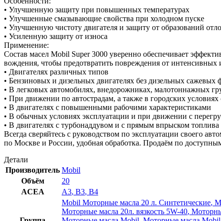
Особенности:
• Улучшенную защиту при повышенных температурах
• Улучшенные смазывающие свойства при холодном пуске
• Улучшенную чистоту двигателя и защиту от образований от
• Усиленную защиту от износа
Применение:
Состав масел Mobil Super 3000 уверенно обеспечивает эффект
вождения, чтобы предотвратить повреждения от интенсивных и
• Двигателях различных типов
• Бензиновых и дизельных двигателях без дизельных сажевых 
• В легковых автомобилях, внедорожниках, малотоннажных гр
• При движении по автострадам, а также в городских условиях
• В двигателях с повышенными рабочими характеристиками
• В обычных условиях эксплуатации и при движении с перегр
• В двигателях с турбонаддувом и с прямым впрыском топлива
Всегда сверяйтесь с руководством по эксплуатации своего авто
по Москве и России, удобная обработка. Продаём по доступны
Детали
Производитель
Mobil
Объём
20
ACEA
A3
,
B3
,
B4
Mobil Моторные масла 20 л. Синтетические
,
М
Моторные масла 20л. вязкость 5W-40
,
Моторны
Группа
Моторные масла Mobil
,
Моторные масла Mobil