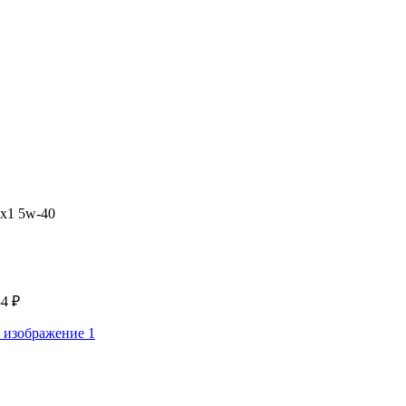
0
₽
 x1 5w-40
34
₽