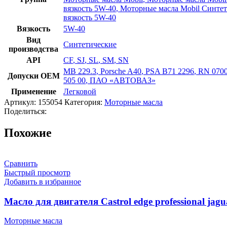
вязкость 5W-40
,
Моторные масла Mobil Синте
вязкость 5W-40
Вязкость
5W-40
Вид
Синтетические
производства
API
CF
,
SJ
,
SL
,
SM
,
SN
MB 229.3
,
Porsche A40
,
PSA B71 2296
,
RN 070
Допуски OEM
505 00
,
ПАО «АВТОВАЗ»
Применение
Легковой
Артикул:
155054
Категория:
Моторные масла
Поделиться:
Похожие
Сравнить
Быстрый просмотр
Добавить в избранное
Масло для двигателя Castrol edge professional jagu
Моторные масла