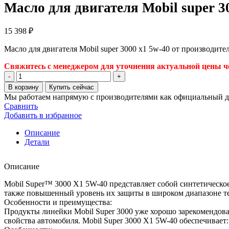
Масло для двигателя Mobil super 3
15 398
₽
Масло для двигателя Mobil super 3000 x1 5w-40 от производите
Свяжитесь с менеджером для уточнения актуальной цены че
Количество
товара
В корзину
Купить сейчас
Масло
Мы работаем напрямую с производителями как официальный д
для
Сравнить
двигателя
Добавить в избранное
Mobil
super
Описание
3000
Детали
x1
5w-
Описание
40
Mobil Super™ 3000 X1 5W-40 представляет собой синтетическо
также повышенный уровень их защиты в широком диапазоне т
Особенности и преимущества:
Продукты линейки Mobil Super 3000 уже хорошо зарекомендов
свойства автомобиля. Mobil Super 3000 X1 5W-40 обеспечивает: