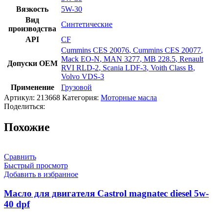
Вязкость
5W-30
Вид
Синтетические
производства
API
CF
Cummins CES 20076
,
Cummins CES 20077
,
Mack EO-N
,
MAN 3277
,
MB 228.5
,
Renault
Допуски OEM
RVI RLD-2
,
Scania LDF-3
,
Voith Class B
,
Volvo VDS-3
Применение
Грузовой
Артикул:
213668
Категория:
Моторные масла
Поделиться:
Похожие
Сравнить
Быстрый просмотр
Добавить в избранное
Масло для двигателя Castrol magnatec diesel 5w-
40 dpf