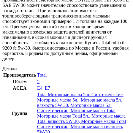
SAE 5W-30 может значительно способствовать уменьшению
расхода топлива. При использовании вместе с
топливосберегающими трансмиссионными маслами
способствует экономии примерно 1 л топлива на каждые 100
км. Преимущества: легкий пуск в холодное время.
максимально возможная защита деталей двигателя от
изнашивания. высокая моющая и диспергирующая
способность — стойкость к окислению. Купить Total rubia tir
9200 fe 5w-30, быстрая доставка по Москве и России, удобная
обработка. Продаём по доступным ценам, официальный
дилер.
Детали
Производитель
Total
Объём
5
ACEA
E4
,
E7
Total Моторные масла 5 л. Синтетические
,
Моторные масла 5л.
,
Моторные масла 5л.
вязкость 5W-30
,
Моторные масла 5л.
Синтетические
,
Моторные масла Total
,
Группа
Моторные масла Total 5л.
,
Моторные масла
Total вязкость 5W-30
,
Моторные масла Total
Синтетические
,
Моторные масла вязкость
5W-30