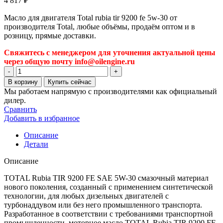
4 817
₽
Масло для двигателя Total rubia tir 9200 fe 5w-30 от
производителя Total, любые объёмы, продаём оптом и в
розницу, прямые доставки.
Свяжитесь с менеджером для уточнения актуальной цены
через общую почту info@oilengine.ru
Количество
товара
В корзину
Купить сейчас
Масло
Мы работаем напрямую с производителями как официальный
для
дилер.
двигателя
Сравнить
Total
Добавить в избранное
rubia
tir
Описание
9200
Детали
fe
5w-
Описание
30
TOTAL Rubia TIR 9200 FE SAE 5W-30 смазочный материал
нового поколения, созданный с применением синтетической
технологии, для любых дизельных двигателей с
турбонаддувом или без него промышленного транспорта.
Разработанное в соответствии с требованиями транспортной
промышленности, моторное масло TOTAL Rubia TIR 9200 FE