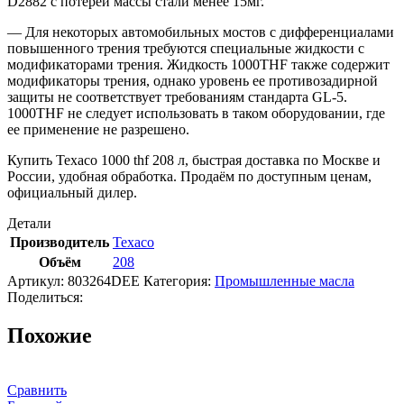
D2882 с потерей массы стали менее 15мг.
— Для некоторых автомобильных мостов с дифференциалами
повышенного трения требуются специальные жидкости с
модификаторами трения. Жидкость 1000THF также содержит
модификаторы трения, однако уровень ее противозадирной
защиты не соответствует требованиям стандарта GL-5.
1000THF не следует использовать в таком оборудовании, где
ее применение не разрешено.
Купить Texaco 1000 thf 208 л, быстрая доставка по Москве и
России, удобная обработка. Продаём по доступным ценам,
официальный дилер.
Детали
Производитель
Texaco
Объём
208
Артикул:
803264DEE
Категория:
Промышленные масла
Поделиться:
Похожие
Сравнить