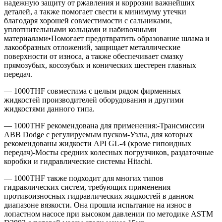
надежную защиту от ржавления и коррозии важнейших
деталей, а также помогает свести к минимуму утечки
благодаря хорошей совместимости с сальниками,
уплотнительными кольцами и набивочными
материалами•Помогает предотвратить образование шлама и
лакообразных отложений, защищает металлические
поверхности от износа, а также обеспечивает смазку
прямозубых, косозубых и конических шестерен главных
передач.
— 1000THF совместима с целым рядом фирменных
жидкостей производителей оборудования и другими
жидкостями данного типа.
— 1000THF рекомендована для применения:-Трансмиссии
ABB Dodge с регулируемым пуском-Узлы, для которых
рекомендованы жидкости API GL-4 (кроме гипоидных
передач)-Мосты средних колесных погрузчиков, раздаточные
коробки и гидравлические системы Hitachi.
— 1000THF также подходит для многих типов
гидравлических систем, требующих применения
противоизносных гидравлических жидкостей в данном
диапазоне вязкости. Она прошла испытание на износ в
лопастном насосе при высоком давлении по методике ASTM