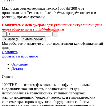
77 119
₽
Масло для сельхозтехники Texaco 1000 thf 208 л от
производителя Texaco, любые объёмы, продаём оптом и в
розницу, прямые доставки.
Свяжитесь с менеджером для уточнения актуальной цены
через общую почту info@oilengine.ru
Количество
товара
В корзину
Купить сейчас
Масло
Мы работаем напрямую с производителями как официальный
для
дилер.
сельхозтехники
Сравнить
Texaco
Добавить в избранное
1000
thf
Описание
208
Детали
л
Описание
1000THF—высокоэффективная многофункциональная
гидравлическая жидкость, предназначенная для
использования в трансмиссиях, главных передачах,
маслонаполненных (мокрых) тормозах и гидравлических
системах тракторов и другого оборудования с общим
резервуаром, а также в ведущих мостах, объединенных с