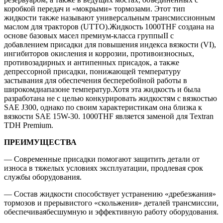
коробкой передач и «мокрыми» тормозами. Этот тип
жидкости также называют универсальным трансмиссионным
маслом для тракторов (UTTO).Жидкость 1000THF создана на
основе базовых масел премиум-класса группыII с
добавлением присадки для повышения индекса вязкости (VI),
ингибиторов окисления и коррозии, противоизносных,
противозадирных и антипенных присадок, а также
депрессорной присадки, понижающей температуру
застывания для обеспечения бесперебойной работы в
широкомдиапазоне температур.Хотя эта жидкость и была
разработана не с целью конкурировать жидкостям с вязкостью
SAE J300, однако по своим характеристикам она близка к
вязкости SAE 15W-30. 1000THF является заменой для Textran
TDH Premium.
ПРЕИМУЩЕСТВА
— Современные присадки помогают защитить детали от
износа в тяжелых условиях эксплуатации, продлевая срок
службы оборудования.
— Состав жидкости способствует устранению «дребезжания»
тормозов и прерывистого «скольжения» деталей трансмиссии,
обеспечиваябесшумную и эффективную работу оборудования.