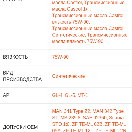
масла Castrol
,
Трансмиссионные
масла Castrol 1л.
,
Трансмиссионные масла Castrol
вязкость 75W-90
,
Трансмиссионные масла Castrol
Синтетические
,
Трансмиссионные
масла вязкость 75W-90
ВЯЗКОСТЬ
75W-90
ВИД
Синтетические
ПРОИЗВОДСТВА
API
GL-4
,
GL-5
,
MT-1
MAN 341 Type Z2
,
MAN 342 Type
S1
,
MB 235.8
,
SAE J2360
,
Scania
STO 1:0
,
ZF TE-ML 02B
,
ZF TE-ML
ДОПУСКИ OEM
05A
,
ZF TE-ML 12L
,
ZF TE-ML 12N
,