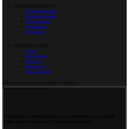
ДОПОЛНИТЕЛЬНО
Гидравлическое
Компрессорное
Редукторное
Турбинное
Вилочное
ИНФОРМАЦИЯ
О нас
Партнерам
Каталог
Контакты
Как оплатить
oilengine.ru все права защищены © 2016-2026
Принимаем все виды оплаты.
Свяжитесь с менеджером для уточнения актуальной
цены через общую почту info@oilengine.ru