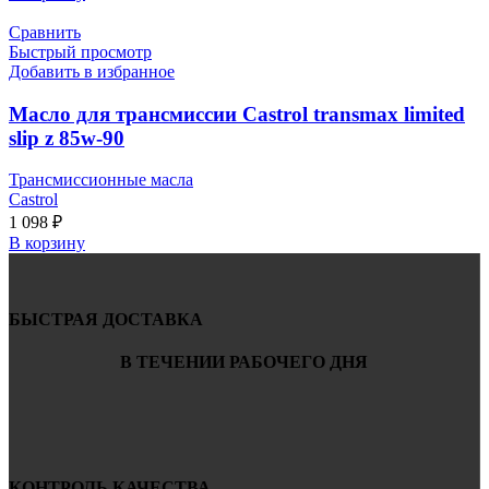
Сравнить
Быстрый просмотр
Добавить в избранное
Масло для трансмиссии Castrol transmax limited
slip z 85w-90
Трансмиссионные масла
Castrol
1 098
₽
В корзину
БЫСТРАЯ ДОСТАВКА
В ТЕЧЕНИИ РАБОЧЕГО ДНЯ
КОНТРОЛЬ КАЧЕСТВА