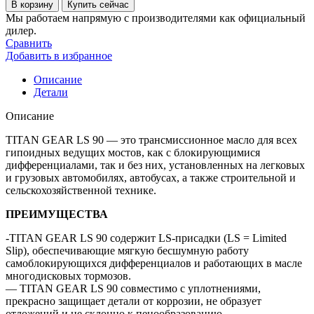
товара
В корзину
Купить сейчас
Масло
Мы работаем напрямую с производителями как официальный
для
дилер.
трансмиссии
Сравнить
Fuchs
Добавить в избранное
titan
gear
Описание
ls
Детали
90
205
Описание
л
TITAN GEAR LS 90 — это трансмиссионное масло для всех
гипоидных ведущих мостов, как с блокирующимися
дифференциалами, так и без них, установленных на легковых
и грузовых автомобилях, автобусах, а также строительной и
сельскохозяйственной технике.
ПРЕИМУЩЕСТВА
-TITAN GEAR LS 90 содержит LS-присадки (LS = Limited
Slip), обеспечивающие мягкую бесшумную работу
самоблокирующихся дифференциалов и работающих в масле
многодисковых тормозов.
— TITAN GEAR LS 90 совместимо с уплотнениями,
прекрасно защищает детали от коррозии, не образует
отложений и не склонно к пенообразованию.