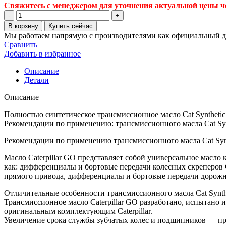
Свяжитесь с менеджером для уточнения актуальной цены че
Количество
товара
В корзину
Купить сейчас
Трансмиссионное
Мы работаем напрямую с производителями как официальный д
Масло
Сравнить
Сat
Добавить в избранное
Synthetic
GO
Описание
75w-
Детали
140
208
Описание
л
Полностью синтетическое трансмиссионное масло Cat Synthetic
Рекомендации по применению: трансмиссионного масла Cat Sy
Рекомендации по применению трансмиссионного масла Cat Sy
Масло Caterpillar GO представляет собой универсальное масло 
как: дифференциалы и бортовые передачи колесных скреперов C
прямого привода, дифференциалы и бортовые передачи дорож
Отличительные особенности трансмиссионного масла Cat Synt
Трансмиссионное масло Caterpillar GO разработано, испытано 
оригинальным комплектующим Caterpillar.
Увеличение срока службы зубчатых колес и подшипников — пре