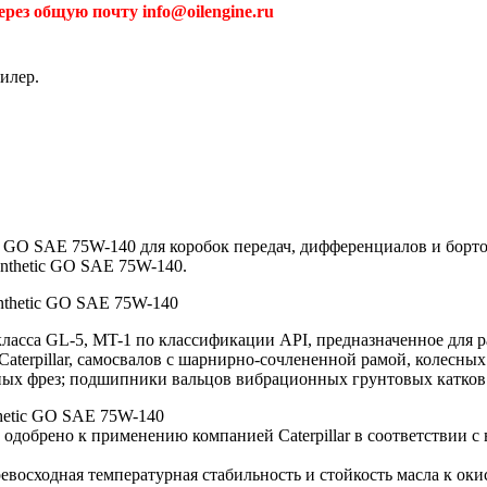
рез общую почту info@oilengine.ru
илер.
 GO SAE 75W-140 для коробок передач, дифференциалов и бортовы
nthetic GO SAE 75W-140.
nthetic GO SAE 75W-140
класса GL-5, MT-1 по классификации API, предназначенное для р
aterpillar, самосвалов с шарнирно-сочлененной рамой, колесных
ных фрез; подшипники вальцов вибрационных грунтовых катков
hetic GO SAE 75W-140
и одобрено к применению компанией Caterpillar в соответствии 
восходная температурная стабильность и стойкость масла к ок