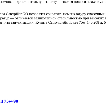
спечивает дополнительную защиту, позволяя повысить эксплуат
а Caterpillar GO позволяет сократить номенклатуру смазочных 
ратур — отличается великолепной стабильностью при высоких 
чить запуск машин. Купить Сat synthetic go sae 75w-140 208 л, 
ll 75w-90