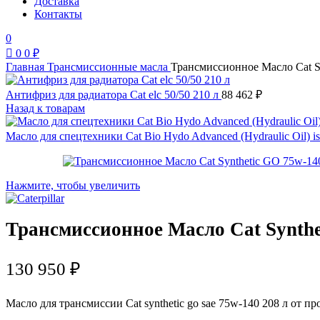
Доставка
Контакты
0
0
0
₽
Главная
Трансмиссионные масла
Трансмиссионное Масло Сat S
Антифриз для радиатора Саt elc 50/50 210 л
88 462
₽
Назад к товарам
Масло для спецтехники Сat Bio Hydo Advanced (Hydraulic Oil) i
Нажмите, чтобы увеличить
Трансмиссионное Масло Сat Synthe
130 950
₽
Масло для трансмиссии Сat synthetic go sae 75w-140 208 л от п