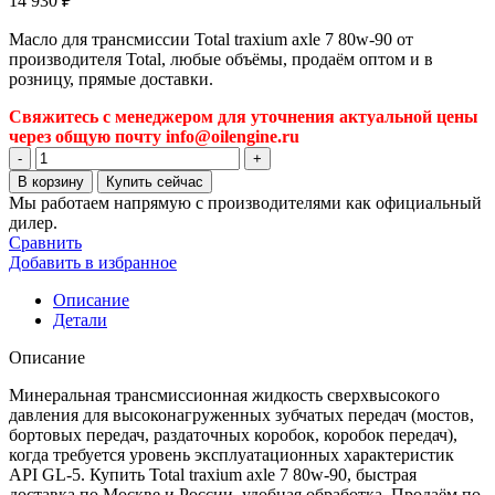
14 930
₽
Масло для трансмиссии Total traxium axle 7 80w-90 от
производителя Total, любые объёмы, продаём оптом и в
розницу, прямые доставки.
Свяжитесь с менеджером для уточнения актуальной цены
через общую почту info@oilengine.ru
Количество
товара
В корзину
Купить сейчас
Масло
Мы работаем напрямую с производителями как официальный
для
дилер.
трансмиссии
Сравнить
Total
Добавить в избранное
traxium
axle
Описание
7
Детали
80w-
90
Описание
Минеральная трансмиссионная жидкость сверхвысокого
давления для высоконагруженных зубчатых передач (мостов,
бортовых передач, раздаточных коробок, коробок передач),
когда требуется уровень эксплуатационных характеристик
API GL-5. Купить Total traxium axle 7 80w-90, быстрая
доставка по Москве и России, удобная обработка. Продаём по