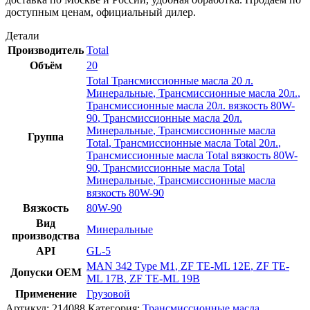
доступным ценам, официальный дилер.
Детали
Производитель
Total
Объём
20
Total Трансмиссионные масла 20 л.
Минеральные
,
Трансмиссионные масла 20л.
,
Трансмиссионные масла 20л. вязкость 80W-
90
,
Трансмиссионные масла 20л.
Минеральные
,
Трансмиссионные масла
Группа
Total
,
Трансмиссионные масла Total 20л.
,
Трансмиссионные масла Total вязкость 80W-
90
,
Трансмиссионные масла Total
Минеральные
,
Трансмиссионные масла
вязкость 80W-90
Вязкость
80W-90
Вид
Минеральные
производства
API
GL-5
MAN 342 Type M1
,
ZF TE-ML 12E
,
ZF TE-
Допуски OEM
ML 17B
,
ZF TE-ML 19B
Применение
Грузовой
Артикул:
214088
Категория:
Трансмиссионные масла