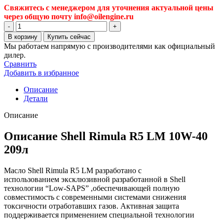
Свяжитесь с менеджером для уточнения актуальной цены
через общую почту info@oilengine.ru
Количество
товара
В корзину
Купить сейчас
Моторное
Мы работаем напрямую с производителями как официальный
масло
дилер.
Shell
Сравнить
Rimula
Добавить в избранное
R5
LM
Описание
10W-
Детали
40,
полусинтетическое,
Описание
209
л
Описание Shell Rimula R5 LM 10W-40
(550016823)
209л
Масло Shell Rimula R5 LM разработано с
использованием эксклюзивной разработанной в Shell
технологии “Low-SAPS” ,обеспечивающей полную
совместимость с современными системами снижения
токсичности отработавших газов. Активная защита
поддерживается применением специальной технологии