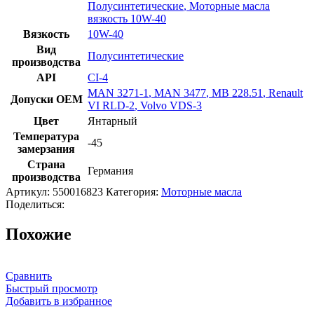
Полусинтетические
,
Моторные масла
вязкость 10W-40
Вязкость
10W-40
Вид
Полусинтетические
производства
API
CI-4
MAN 3271-1
,
MAN 3477
,
MB 228.51
,
Renault
Допуски OEM
VI RLD-2
,
Volvo VDS-3
Цвет
Янтарный
Температура
-45
замерзания
Страна
Германия
производства
Артикул:
550016823
Категория:
Моторные масла
Поделиться:
Похожие
Сравнить
Быстрый просмотр
Добавить в избранное