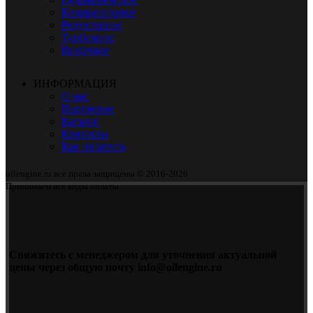
Компрессорное
Редукторное
Турбинное
Вилочное
ИНФОРМАЦИЯ
О нас
Партнерам
Каталог
Контакты
Как оплатить
oilengine.ru все права защищены © 2016-2026
Принимаем все виды оплаты.
Свяжитесь с менеджером для уточнения актуальной
цены через общую почту info@oilengine.ru