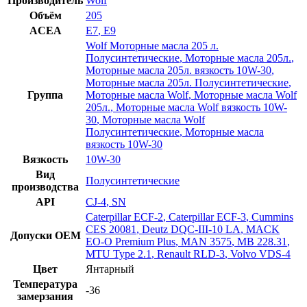
Производитель
Wolf
Объём
205
ACEA
E7
,
E9
Wolf Моторные масла 205 л.
Полусинтетические
,
Моторные масла 205л.
,
Моторные масла 205л. вязкость 10W-30
,
Моторные масла 205л. Полусинтетические
,
Группа
Моторные масла Wolf
,
Моторные масла Wolf
205л.
,
Моторные масла Wolf вязкость 10W-
30
,
Моторные масла Wolf
Полусинтетические
,
Моторные масла
вязкость 10W-30
Вязкость
10W-30
Вид
Полусинтетические
производства
API
CJ-4
,
SN
Caterpillar ECF-2
,
Caterpillar ECF-3
,
Cummins
CES 20081
,
Deutz DQC-III-10 LA
,
MACK
Допуски OEM
EO-O Premium Plus
,
MAN 3575
,
MB 228.31
,
MTU Type 2.1
,
Renault RLD-3
,
Volvo VDS-4
Цвет
Янтарный
Температура
-36
замерзания