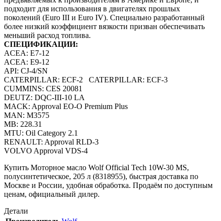
подходит для использования в двигателях прошлых
поколений (Euro III и Euro IV). Специально разработанный
более низкий коэффициент вязкости призван обеспечивать
меньший расход топлива.
СПЕЦИФИКАЦИИ:
ACEA: E7-12
ACEA: E9-12
API: CJ-4/SN
CATERPILLAR: ECF-2 CATERPILLAR: ECF-3
CUMMINS: CES 20081
DEUTZ: DQC-III-10 LA
MACK: Approval EO-O Premium Plus
MAN: M3575
MB: 228.31
MTU: Oil Category 2.1
RENAULT: Approval RLD-3
VOLVO Approval VDS-4
Купить Моторное масло Wolf Official Tech 10W-30 MS,
полусинтетическое, 205 л (8318955), быстрая доставка по
Москве и России, удобная обработка. Продаём по доступным
ценам, официальный дилер.
Детали