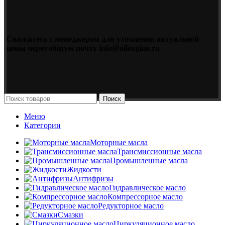
Свяжитесь с менеджером для уточнения актуальной
цены через общую почту info@oilengine.ru
Поиск
Меню
Категории
Моторные масла
Трансмиссионные масла
Промышленные масла
Жидкости
Антифризы
Гидравлическое масло
Компрессорное масло
Редукторное масло
Смазки
Циркуляционное масло