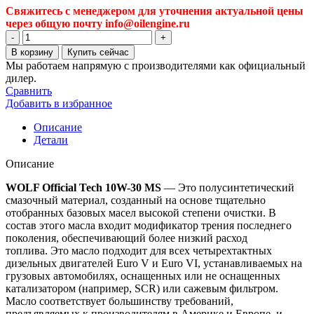
Свяжитесь с менеджером для уточнения актуальной цены
через общую почту info@oilengine.ru
Количество
товара
В корзину
Купить сейчас
Моторное
Мы работаем напрямую с производителями как официальный
масло
дилер.
Wolf
Сравнить
Official
Добавить в избранное
Tech
10W-
Описание
30
Детали
MS,
полусинтетическое,
Описание
205
л
WOLF Official Tech 10W-30 MS
— Это полусинтетический
(8318955)
смазочный материал, созданный на основе тщательно
отобранных базовых масел высокой степени очистки. В
состав этого масла входит модификатор трения последнего
поколения, обеспечивающий более низкий расход
топлива. Это масло подходит для всех четырехтактных
дизельных двигателей Euro V и Euro VI, устанавливаемых на
грузовых автомобилях, оснащенных или не оснащенных
катализатором (например, SCR) или сажевым фильтром.
Масло соответствует большинству требований,
предъявляемых к производителям в Америке и Европе, и