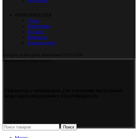
Вилочное
ИНФОРМАЦИЯ
О нас
Партнерам
Каталог
Контакты
Как оплатить
oilengine.ru все права защищены © 2016-2026
Принимаем все виды оплаты.
Свяжитесь с менеджером для уточнения актуальной
цены через общую почту info@oilengine.ru
Поиск
Меню