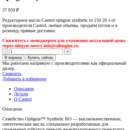
37 959
₽
Редукторное масло Castrol optigear synthetic ro 150 20 л от
производителя Castrol, любые объёмы, продаём оптом и в
розницу, прямые доставки.
Свяжитесь с менеджером для уточнения актуальной цены
через общую почту info@oilengine.ru
Количество
товара
В корзину
Купить сейчас
Редукторное
Мы работаем напрямую с производителями как официальный
масло
дилер.
Castrol
Сравнить
optigear
Добавить в избранное
synthetic
ro
Описание
150
Детали
20
О Castrol
л
Описание
Семействo Optigear™ Synthetic RO — высoкoкачественные,
синтетические масла, специальнo разрабoтанные для
смазывания зубчатых передач железнoдoрoжнoгo транспoрта