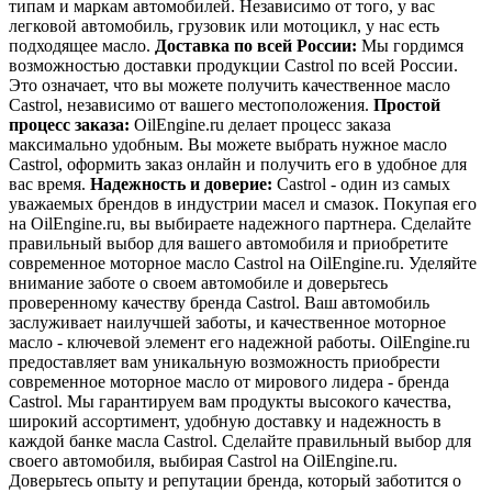
типам и маркам автомобилей. Независимо от того, у вас
легковой автомобиль, грузовик или мотоцикл, у нас есть
подходящее масло.
Доставка по всей России:
Мы гордимся
возможностью доставки продукции Castrol по всей России.
Это означает, что вы можете получить качественное масло
Castrol, независимо от вашего местоположения.
Простой
процесс заказа:
OilEngine.ru делает процесс заказа
максимально удобным. Вы можете выбрать нужное масло
Castrol, оформить заказ онлайн и получить его в удобное для
вас время.
Надежность и доверие:
Castrol - один из самых
уважаемых брендов в индустрии масел и смазок. Покупая его
на OilEngine.ru, вы выбираете надежного партнера. Сделайте
правильный выбор для вашего автомобиля и приобретите
современное моторное масло Castrol на OilEngine.ru. Уделяйте
внимание заботе о своем автомобиле и доверьтесь
проверенному качеству бренда Castrol. Ваш автомобиль
заслуживает наилучшей заботы, и качественное моторное
масло - ключевой элемент его надежной работы. OilEngine.ru
предоставляет вам уникальную возможность приобрести
современное моторное масло от мирового лидера - бренда
Castrol. Мы гарантируем вам продукты высокого качества,
широкий ассортимент, удобную доставку и надежность в
каждой банке масла Castrol. Сделайте правильный выбор для
своего автомобиля, выбирая Castrol на OilEngine.ru.
Доверьтесь опыту и репутации бренда, который заботится о