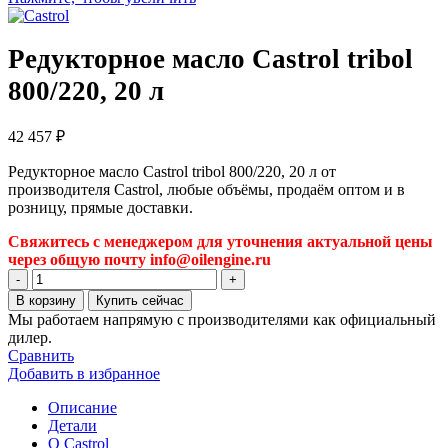
Редукторное масло Castrol tribol
800/220, 20 л
42 457
₽
Редукторное масло Castrol tribol 800/220, 20 л от
производителя Castrol, любые объёмы, продаём оптом и в
розницу, прямые доставки.
Свяжитесь с менеджером для уточнения актуальной цены
через общую почту info@oilengine.ru
Количество
товара
В корзину
Купить сейчас
Редукторное
Мы работаем напрямую с производителями как официальный
масло
дилер.
Castrol
Сравнить
tribol
Добавить в избранное
800/220,
20
Описание
л
Детали
О Castrol