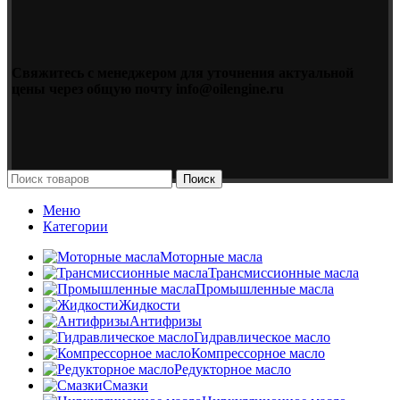
Свяжитесь с менеджером для уточнения актуальной
цены через общую почту info@oilengine.ru
Поиск
Меню
Категории
Моторные масла
Трансмиссионные масла
Промышленные масла
Жидкости
Антифризы
Гидравлическое масло
Компрессорное масло
Редукторное масло
Смазки