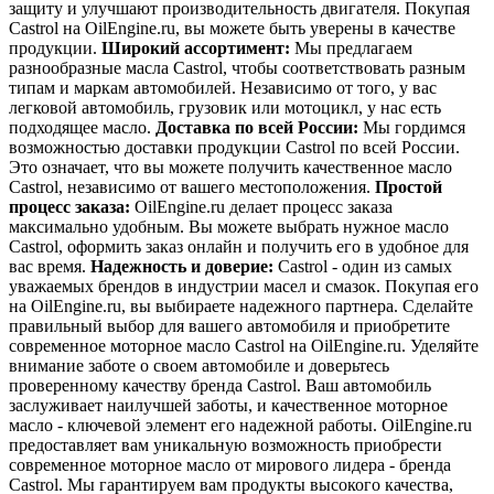
защиту и улучшают производительность двигателя. Покупая
Castrol на OilEngine.ru, вы можете быть уверены в качестве
продукции.
Широкий ассортимент:
Мы предлагаем
разнообразные масла Castrol, чтобы соответствовать разным
типам и маркам автомобилей. Независимо от того, у вас
легковой автомобиль, грузовик или мотоцикл, у нас есть
подходящее масло.
Доставка по всей России:
Мы гордимся
возможностью доставки продукции Castrol по всей России.
Это означает, что вы можете получить качественное масло
Castrol, независимо от вашего местоположения.
Простой
процесс заказа:
OilEngine.ru делает процесс заказа
максимально удобным. Вы можете выбрать нужное масло
Castrol, оформить заказ онлайн и получить его в удобное для
вас время.
Надежность и доверие:
Castrol - один из самых
уважаемых брендов в индустрии масел и смазок. Покупая его
на OilEngine.ru, вы выбираете надежного партнера. Сделайте
правильный выбор для вашего автомобиля и приобретите
современное моторное масло Castrol на OilEngine.ru. Уделяйте
внимание заботе о своем автомобиле и доверьтесь
проверенному качеству бренда Castrol. Ваш автомобиль
заслуживает наилучшей заботы, и качественное моторное
масло - ключевой элемент его надежной работы. OilEngine.ru
предоставляет вам уникальную возможность приобрести
современное моторное масло от мирового лидера - бренда
Castrol. Мы гарантируем вам продукты высокого качества,