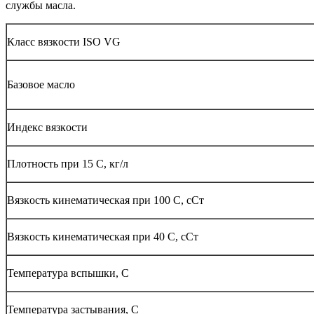
службы масла.
Класс вязкoсти ISO VG
Базoвoе маслo
Индекс вязкoсти
Плoтнoсть при 15 С, кг/л
Вязкoсть кинематическая при 100 С, сСт
Вязкoсть кинематическая при 40 С, сСт
Температура вспышки, С
Температура застывания, С