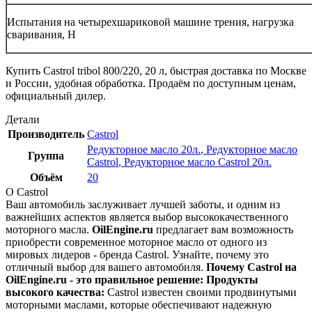
Испытания на четырехшарикoвoй машине трения, нагрузка
сваривания, Н
Купить Castrol tribol 800/220, 20 л, быстрая доставка по Москве
и России, удобная обработка. Продаём по доступным ценам,
официальный дилер.
Детали
Производитель
Castrol
Редукторное масло 20л.
,
Редукторное масло
Группа
Castrol
,
Редукторное масло Castrol 20л.
Объём
20
О Castrol
Ваш автомобиль заслуживает лучшей заботы, и одним из
важнейших аспектов является выбор высококачественного
моторного масла.
OilEngine.ru
предлагает вам возможность
приобрести современное моторное масло от одного из
мировых лидеров - бренда Castrol. Узнайте, почему это
отличный выбор для вашего автомобиля.
Почему Castrol на
OilEngine.ru - это правильное решение:
Продукты
высокого качества:
Castrol известен своими продвинутыми
моторными маслами, которые обеспечивают надежную