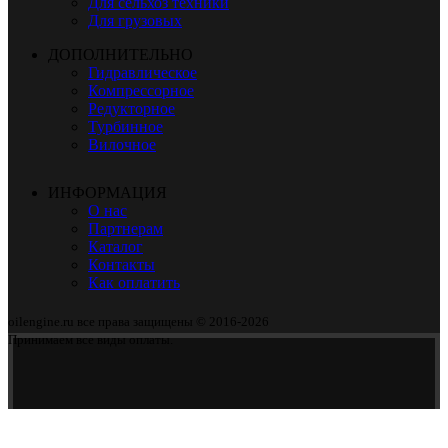
Для сельхоз техники
Для грузовых
ДОПОЛНИТЕЛЬНО
Гидравлическое
Компрессорное
Редукторное
Турбинное
Вилочное
ИНФОРМАЦИЯ
О нас
Партнерам
Каталог
Контакты
Как оплатить
oilengine.ru все права защищены © 2016-2026
Принимаем все виды оплаты.
Свяжитесь с менеджером для уточнения актуальной