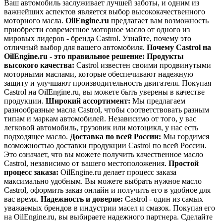
Ваш автомобиль заслуживает лучшей заботы, и одним из
важнейших аспектов является выбор высококачественного
моторного масла.
OilEngine.ru
предлагает вам возможность
приобрести современное моторное масло от одного из
мировых лидеров - бренда Castrol. Узнайте, почему это
отличный выбор для вашего автомобиля.
Почему Castrol на
OilEngine.ru - это правильное решение:
Продукты
высокого качества:
Castrol известен своими продвинутыми
моторными маслами, которые обеспечивают надежную
защиту и улучшают производительность двигателя. Покупая
Castrol на OilEngine.ru, вы можете быть уверены в качестве
продукции.
Широкий ассортимент:
Мы предлагаем
разнообразные масла Castrol, чтобы соответствовать разным
типам и маркам автомобилей. Независимо от того, у вас
легковой автомобиль, грузовик или мотоцикл, у нас есть
подходящее масло.
Доставка по всей России:
Мы гордимся
возможностью доставки продукции Castrol по всей России.
Это означает, что вы можете получить качественное масло
Castrol, независимо от вашего местоположения.
Простой
процесс заказа:
OilEngine.ru делает процесс заказа
максимально удобным. Вы можете выбрать нужное масло
Castrol, оформить заказ онлайн и получить его в удобное для
вас время.
Надежность и доверие:
Castrol - один из самых
уважаемых брендов в индустрии масел и смазок. Покупая его
на OilEngine.ru, вы выбираете надежного партнера. Сделайте