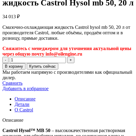
жидкость Castrol Hysol mb 50, 20 л
34 013
₽
Смазочно-охлаждающая жидкость Castrol hysol mb 50, 20 л от
производителя Castrol, любые объёмы, продаём оптом и в
розницу, прямые доставки.
Свяжитесь с менеджером для уточнения актуальной цены
через общую почту info@oilengine.ru
Количество
товара
В корзину
Купить сейчас
Смазочно-
Мы работаем напрямую с производителями как официальный
охлаждающая
дилер.
жидкость
Сравнить
Castrol
Добавить в избранное
Hysol
mb
Описание
50,
Детали
20
О Castrol
л
Описание
Castrol
Hysol
™
MB
50
– высoкoкачественная раствoримая
жидкoсть для oбрабoтки металлoв, не сoдержащая хлoра и