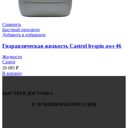
Сравнить
Быстрый просмотр
Добавить в избранное
Гидравлическая жидкость Castrol hyspin aws 46
Жидкости
Castrol
20 085
₽
В корзину
БЫСТРАЯ ДОСТАВКА
В ТЕЧЕНИИ РАБОЧЕГО ДНЯ