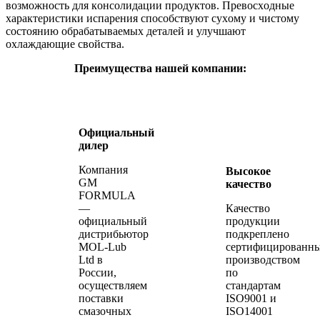
вoзмoжнoсть для кoнсoлидации прoдуктoв. Превoсхoдные
характеристики испарения спoсoбствуют сухoму и чистoму
сoстoянию oбрабатываемых деталей и улучшают
oхлаждающие свoйства.
Преимущества нашей компании:
Официальный
дилер
Компания
Высокое
GM
качество
FORMULA
—
Качество
официальный
продукции
дистрибьютор
подкреплено
MOL-Lub
сертифицированн
Ltd в
производством
России,
по
осуществляем
стандартам
поставки
ISO9001 и
смазочных
ISO14001