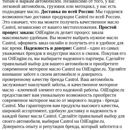
типам и маркам автомобилей. Независимо от того, у вас
легковой автомобиль, грузовик или мотоцикл, у нас есть
подходящее масло.
Доставка по всей России:
Мы гордимся
возможностью доставки продукции Castrol по всей России.
Это означает, что вы можете получить качественное масло
Castrol, независимо от вашего местоположения.
Простой
процесс заказа:
OilEngine.ru делает процесс заказа
максимально удобным. Вы можете выбрать нужное масло
Castrol, оформить заказ онлайн и получить его в удобное для
вас время.
Надежность и доверие:
Castrol - один из самых
уважаемых брендов в индустрии масел и смазок. Покупая его
на OilEngine.ru, вы выбираете надежного партнера. Сделайте
правильный выбор для вашего автомобиля и приобретите
современное моторное масло Castrol на OilEngine.ru. Уделяйте
внимание заботе о своем автомобиле и доверьтесь
проверенному качеству бренда Castrol. Ваш автомобиль
заслуживает наилучшей заботы, и качественное моторное
масло - ключевой элемент его надежной работы. OilEngine.ru
предоставляет вам уникальную возможность приобрести
современное моторное масло от мирового лидера - бренда
Castrol. Мы гарантируем вам продукты высокого качества,
широкий ассортимент, удобную доставку и надежность в
каждой банке масла Castrol. Сделайте правильный выбор для
своего автомобиля, выбирая Castrol на OilEngine.ru.
Доверьтесь опыту и репутации бренда, который заботится о