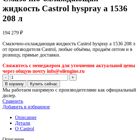
жидкость Castrol hyspray a 1536
208 л
194 279
₽
Смазочно-охлаждающая жидкость Castrol hyspray a 1536 208 л
от производителя Castrol, любые объёмы, продаём оптом и в
розницу, прямые доставки.
Свяжитесь с менеджером для уточнения актуальной цены
через общую почту info@oilengine.ru
Количество
товара
В корзину
Купить сейчас
Смазочно-
Мы работаем напрямую с производителями как официальный
охлаждающая
дилер.
жидкость
Сравнить
Castrol
Добавить в избранное
hyspray
a
Описание
1536
Детали
208
О Castrol
л
Описание