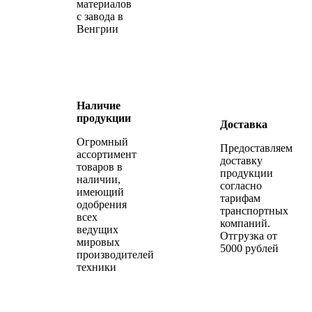
материалов
с завода в
Венгрии
Наличие
продукции
Доставка
Огромный
Предоставляем
ассортимент
доставку
товаров в
продукции
наличии,
согласно
имеющий
тарифам
одобрения
транспортных
всех
компаний.
ведущих
Отгрузка от
мировых
5000 рублей
производителей
техники