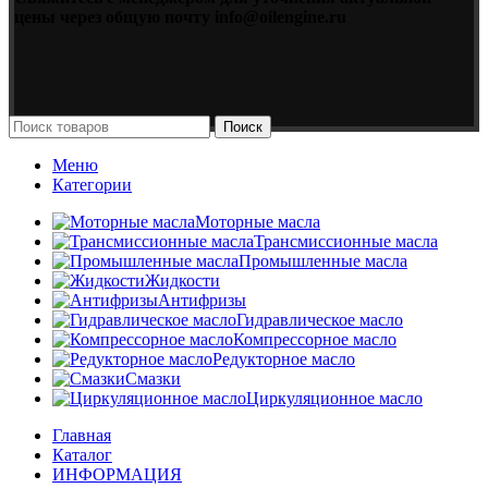
цены через общую почту info@oilengine.ru
Поиск
Меню
Категории
Моторные масла
Трансмиссионные масла
Промышленные масла
Жидкости
Антифризы
Гидравлическое масло
Компрессорное масло
Редукторное масло
Смазки
Циркуляционное масло
Главная
Каталог
ИНФОРМАЦИЯ