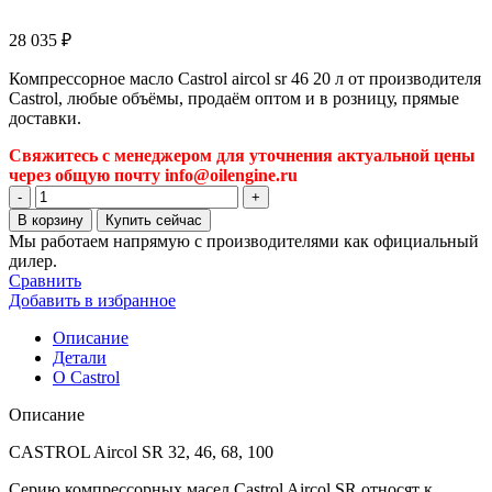
28 035
₽
Компрессорное масло Castrol aircol sr 46 20 л от производителя
Castrol, любые объёмы, продаём оптом и в розницу, прямые
доставки.
Свяжитесь с менеджером для уточнения актуальной цены
через общую почту info@oilengine.ru
Количество
товара
В корзину
Купить сейчас
Компрессорное
Мы работаем напрямую с производителями как официальный
масло
дилер.
Castrol
Сравнить
aircol
Добавить в избранное
sr
46
Описание
20
Детали
л
О Castrol
Описание
CASTROL Aircol SR 32, 46, 68, 100
Серию компрессорных масел Castrol Aircol SR относят к