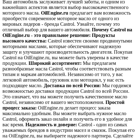
Ваш автомобиль заслуживает лучшей заботы, и одним из
важнейших аспектов является выбор высококачественного
моторного масла.
OilEngine.ru
предлагает вам возможность
приобрести современное моторное масло от одного из
мировых лидеров - бренда Castrol. Узнайте, почему это
отличный выбор для вашего автомобиля.
Почему Castrol на
OilEngine.ru - это правильное решение:
Продукты
высокого качества:
Castrol известен своими продвинутыми
моторными маслами, которые обеспечивают надежную
защиту и улучшают производительность двигателя. Покупая
Castrol на OilEngine.ru, вы можете быть уверены в качестве
продукции.
Широкий ассортимент:
Мы предлагаем
разнообразные масла Castrol, чтобы соответствовать разным
типам и маркам автомобилей. Независимо от того, у вас
легковой автомобиль, грузовик или мотоцикл, у нас есть
подходящее масло.
Доставка по всей России:
Мы гордимся
возможностью доставки продукции Castrol по всей России.
Это означает, что вы можете получить качественное масло
Castrol, независимо от вашего местоположения.
Простой
процесс заказа:
OilEngine.ru делает процесс заказа
максимально удобным. Вы можете выбрать нужное масло
Castrol, оформить заказ онлайн и получить его в удобное для
вас время.
Надежность и доверие:
Castrol - один из самых
уважаемых брендов в индустрии масел и смазок. Покупая его
на OilEngine.ru, вы выбираете надежного партнера. Сделайте