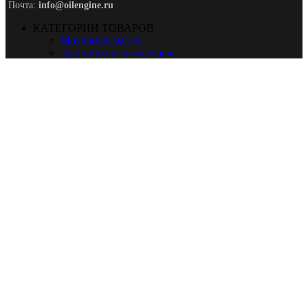
Почта:
info@oilengine.ru
КАТЕГОРИИ ТОВАРОВ
Моторные масла
Трансмиссионные масла
Промышленные масла
Жидкости
Антифризы
ПО ПРИМЕНЕНИЮ
Для легковых
Для мото
Для строй техники
Для сельхоз техники
Для грузовых
ДОПОЛНИТЕЛЬНО
Гидравлическое
Компрессорное
Редукторное
Турбинное
Вилочное
ИНФОРМАЦИЯ
О нас