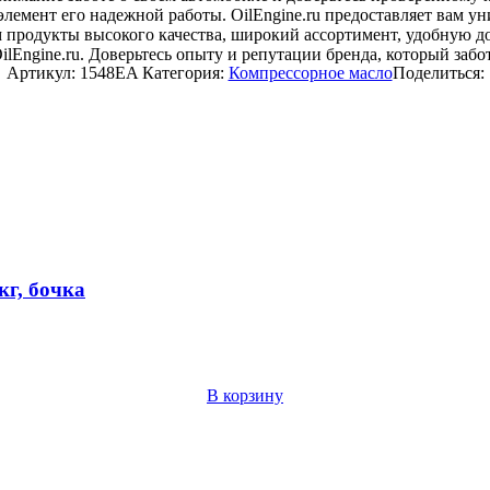
 элемент его надежной работы. OilEngine.ru предоставляет вам
м продукты высокого качества, широкий ассортимент, удобную до
lEngine.ru. Доверьтесь опыту и репутации бренда, который забот
Артикул:
1548EA
Категория:
Компрессорное масло
Поделиться:
кг, бочка
В корзину