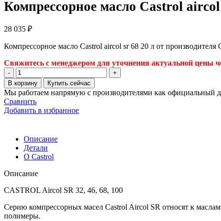
Компрессорное масло Castrol aircol 
28 035
₽
Компрессорное масло Castrol aircol sr 68 20 л от производителя
Свяжитесь с менеджером для уточнения актуальной цены че
Количество
товара
В корзину
Купить сейчас
Компрессорное
Мы работаем напрямую с производителями как официальный д
масло
Сравнить
Castrol
Добавить в избранное
aircol
sr
68
Описание
20
Детали
л
О Castrol
Описание
CASTROL Aircol SR 32, 46, 68, 100
Серию компрессорных масел Castrol Aircol SR относят к масл
полимеры.