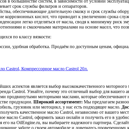
сов в большинстве систем, в зависимости от условий эксплуатац
евает срок службы фильтров и сепараторов.
йства, обеспечивающие длительную смазку и срок службы обору
ие коррозионных кислот, что приводит к увеличению срока слу
денсации легко отделяться от масла, сводя к минимуму риск эм
тнениями и смазочными материалами на основе масел, что позво
щихся по классу вязкости:
и России, удобная обработка. Продаём по доступным ценам, офици
о Castrol
,
Компрессорное масло Castrol 20л.
йших аспектов является выбор высококачественного моторного 
ренда Castrol. Узнайте, почему это отличный выбор для вашего 
оими продвинутыми моторными маслами, которые обеспечивают 
честве продукции.
Широкий ассортимент:
Мы предлагаем разнооб
обиль, грузовик или мотоцикл, у нас есть подходящее масло.
Дос
е получить качественное масло Castrol, независимо от вашего ме
 масло Castrol, оформить заказ онлайн и получить его в удобно
 его на OilEngine.ru, вы выбираете надежного партнера. Сдела
 внимание заботе о своем автомобиле и доверьтесь проверенному 