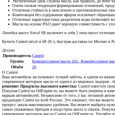
Увеличенный срок службы масла, как правило, до 8000 ча
Очень низкая тенденция формирования отложений, продл
Отличная стойкость к окислению и противоизносные сво
Композиция без содержания эфиров исключает образован
Отличные характеристики разделения воды позволяют кон
Масла на основе PAO дают хорошую совместимость с упло
Линейка масел Aircol SR включает в себя 2 типа масел отличаю
Купить Castrol aircol sr 68 20 л, быстрая доставка по Москве 
Детали
Производитель
Castrol
Группа
Компрессорное масло 20л.
,
Компрессорное масл
Объём
20
О Castrol
Ваш автомобиль заслуживает лучшей заботы, и одним из важне
современное моторное масло от одного из мировых лидеров - б
решение:
Продукты высокого качества:
Castrol известен св
Покупая Castrol на OilEngine.ru, вы можете быть уверены в ка
маркам автомобилей. Независимо от того, у вас легковой автом
продукции Castrol по всей России. Это означает, что вы может
процесс заказа максимально удобным. Вы можете выбрать нужное
самых уважаемых брендов в индустрии масел и смазок. Покупая
современное моторное масло Castrol на OilEngine.ru. Уделяйте