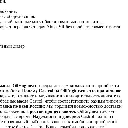
ии.
дования.
жбы оборудования.
ульсий, которые могут блокировать маслоотделитель.
ляет переключать для Aircol SR без проблем совместимости.
альный дилер.
масла.
OilEngine.ru
предлагает вам возможность приобрести
автомобиля.
Почему Castrol на OilEngine.ru - это правильное
надежную защиту и улучшают производительность двигателя.
разные масла Castrol, чтобы соответствовать разным типам и
тавка по всей России:
Мы гордимся возможностью доставки
стоположения.
Простой процесс заказа:
OilEngine.ru делает
е для вас время.
Надежность и доверие:
Castrol - один из
йте правильный выбор для вашего автомобиля и приобретите
качеству бренда Castrol. Ваш автомобиль заслуживает