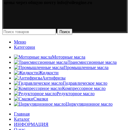
цены через общую почту info@oilengine.ru
Поиск
Меню
Категории
Моторные масла
Трансмиссионные масла
Промышленные масла
Жидкости
Антифризы
Гидравлическое масло
Компрессорное масло
Редукторное масло
Смазки
Циркуляционное масло
Главная
Каталог
ИНФОРМАЦИЯ
О нас