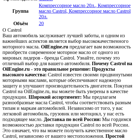
Компрессорное масло 20л.
,
Компрессорное
Группа
масло Castrol
,
Компрессорное масло Castrol
20л.
Объём
20
О Castrol
Ваш автомобиль заслуживает лучшей заботы, и одним из
важнейших аспектов является выбор высококачественного
моторного масла.
OilEngine.ru
предлагает вам возможность
приобрести современное моторное масло от одного из
мировых лидеров - бренда Castrol. Узнайте, почему это
отличный выбор для вашего автомобиля.
Почему Castrol на
OilEngine.ru - это правильное решение:
Продукты
высокого качества:
Castrol известен своими продвинутыми
моторными маслами, которые обеспечивают надежную
защиту и улучшают производительность двигателя. Покупая
Castrol на OilEngine.ru, вы можете быть уверены в качестве
продукции.
Широкий ассортимент:
Мы предлагаем
разнообразные масла Castrol, чтобы соответствовать разным
типам и маркам автомобилей. Независимо от того, у вас
легковой автомобиль, грузовик или мотоцикл, у нас есть
подходящее масло.
Доставка по всей России:
Мы гордимся
возможностью доставки продукции Castrol по всей России.
Это означает, что вы можете получить качественное масло
Castrol, независимо от вашего местоположения.
Простой