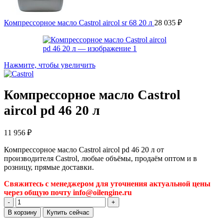
Компрессорное масло Castrol aircol sr 68 20 л
28 035
₽
Нажмите, чтобы увеличить
Компрессорное масло Castrol
aircol pd 46 20 л
11 956
₽
Компрессорное масло Castrol aircol pd 46 20 л от
производителя Castrol, любые объёмы, продаём оптом и в
розницу, прямые доставки.
Свяжитесь с менеджером для уточнения актуальной цены
через общую почту info@oilengine.ru
Количество
товара
В корзину
Купить сейчас