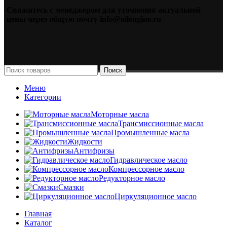
Свяжитесь с менеджером для уточнения актуальной
цены через общую почту info@oilengine.ru
Поиск
Меню
Категории
Моторные масла
Трансмиссионные масла
Промышленные масла
Жидкости
Антифризы
Гидравлическое масло
Компрессорное масло
Редукторное масло
Смазки
Циркуляционное масло
Главная
Каталог