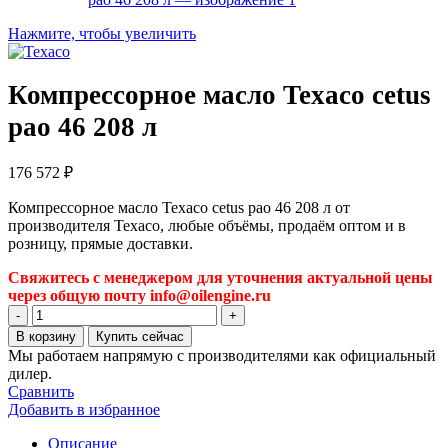
Нажмите, чтобы увеличить
Компрессорное масло Texaco cetus
pao 46 208 л
176 572
₽
Компрессорное масло Texaco cetus pao 46 208 л от
производителя Texaco, любые объёмы, продаём оптом и в
розницу, прямые доставки.
Свяжитесь с менеджером для уточнения актуальной цены
через общую почту info@oilengine.ru
Количество
товара
В корзину
Купить сейчас
Компрессорное
Мы работаем напрямую с производителями как официальный
масло
дилер.
Texaco
Сравнить
cetus
Добавить в избранное
pao
46
Описание