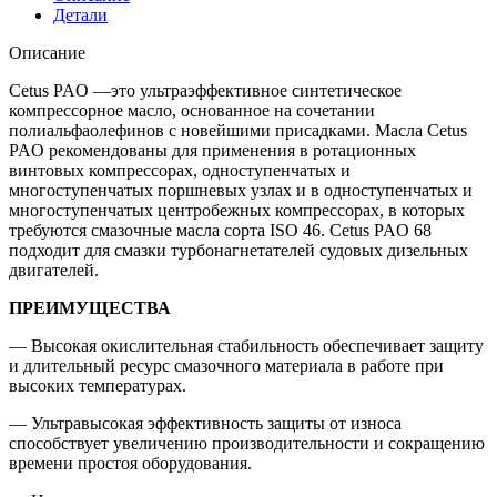
208
Детали
л
Описание
Cetus PAO —это ультраэффективное синтетическое
компрессорное масло, основанное на сочетании
полиальфаолефинов с новейшими присадками. Масла Cetus
PAO рекомендованы для применения в ротационных
винтовых компрессорах, одноступенчатых и
многоступенчатых поршневых узлах и в одноступенчатых и
многоступенчатых центробежных компрессорах, в которых
требуются смазочные масла сорта ISO 46. Cetus PAO 68
подходит для смазки турбонагнетателей судовых дизельных
двигателей.
ПРЕИМУЩЕСТВА
— Высокая окислительная стабильность обеспечивает защиту
и длительный ресурс смазочного материала в работе при
высоких температурах.
— Ультравысокая эффективность защиты от износа
способствует увеличению производительности и сокращению
времени простоя оборудования.