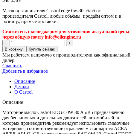
348 538
₽
Масло для двигателя Castrol edge 0w-30 a5/b5 от
производителя Castrol, любые объёмы, продаём оптом и в
розницу, прямые доставки.
Свяжитесь с менеджером для уточнения актуальной цены
через общую почту info@oilengine.ru
Количество
товара
В корзину
Купить сейчас
Масло
Мы работаем напрямую с производителями как официальный
для
дилер.
двигателя
Сравнить
Castrol
Добавить в избранное
edge
0w-
Описание
30
Детали
a5/b5
О Castrol
Описание
Моторное масло Castrol EDGE 0W-30 A5/B5 предназначено
для бензиновых и дизельных двигателей автомобилей, в
которых производитель рекомендует использовать смазочные
материалы, соответствующие отраслевым стандартам ACEA
A5/B5, API SL/CF и классу вязкости SAE 0W-30. Castrol EDGE