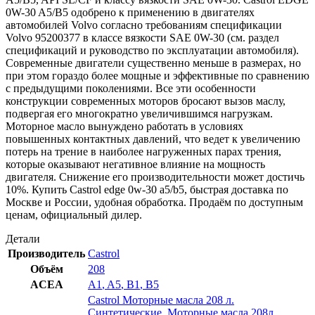
0W-30 A5/B5 одобрено к применению в двигателях
автомобилей Volvo согласно требованиям спецификации
Volvo 95200377 в классе вязкости SAE 0W-30 (см. раздел
спецификаций и руководство по эксплуатации автомобиля).
Современные двигатели существенно меньше в размерах, но
при этом гораздо более мощные и эффективные по сравнению
с предыдущими поколениями. Все эти особенности
конструкции современных моторов бросают вызов маслу,
подвергая его многократно увеличившимся нагрузкам.
Моторное масло вынуждено работать в условиях
повышенных контактных давлений, что ведет к увеличению
потерь на трение в наиболее нагруженных парах трения,
которые оказывают негативное влияние на мощность
двигателя. Снижение его производительности может достичь
10%. Купить Castrol edge 0w-30 a5/b5, быстрая доставка по
Москве и России, удобная обработка. Продаём по доступным
ценам, официальный дилер.
Детали
Производитель
Castrol
Объём
208
ACEA
A1
,
A5
,
B1
,
B5
Castrol Моторные масла 208 л.
Синтетические
,
Моторные масла 208л.
,