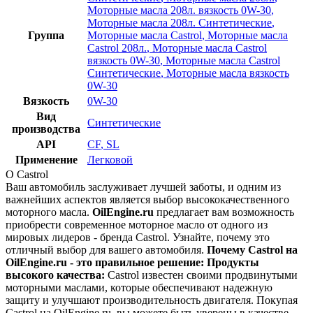
Моторные масла 208л. вязкость 0W-30
,
Моторные масла 208л. Синтетические
,
Группа
Моторные масла Castrol
,
Моторные масла
Castrol 208л.
,
Моторные масла Castrol
вязкость 0W-30
,
Моторные масла Castrol
Синтетические
,
Моторные масла вязкость
0W-30
Вязкость
0W-30
Вид
Синтетические
производства
API
CF
,
SL
Применение
Легковой
О Castrol
Ваш автомобиль заслуживает лучшей заботы, и одним из
важнейших аспектов является выбор высококачественного
моторного масла.
OilEngine.ru
предлагает вам возможность
приобрести современное моторное масло от одного из
мировых лидеров - бренда Castrol. Узнайте, почему это
отличный выбор для вашего автомобиля.
Почему Castrol на
OilEngine.ru - это правильное решение:
Продукты
высокого качества:
Castrol известен своими продвинутыми
моторными маслами, которые обеспечивают надежную
защиту и улучшают производительность двигателя. Покупая
Castrol на OilEngine.ru, вы можете быть уверены в качестве