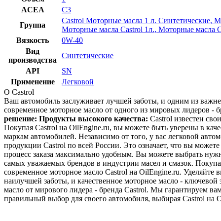
ACEA
C3
Castrol Моторные масла 1 л. Синтетические
,
М
Группа
Моторные масла Castrol 1л.
,
Моторные масла Ca
Вязкость
0W-40
Вид
Синтетические
производства
API
SN
Применение
Легковой
О Castrol
Ваш автомобиль заслуживает лучшей заботы, и одним из важне
современное моторное масло от одного из мировых лидеров - б
решение:
Продукты высокого качества:
Castrol известен св
Покупая Castrol на OilEngine.ru, вы можете быть уверены в ка
маркам автомобилей. Независимо от того, у вас легковой автом
продукции Castrol по всей России. Это означает, что вы может
процесс заказа максимально удобным. Вы можете выбрать нужное
самых уважаемых брендов в индустрии масел и смазок. Покупая
современное моторное масло Castrol на OilEngine.ru. Уделяйте
наилучшей заботы, и качественное моторное масло - ключевой
масло от мирового лидера - бренда Castrol. Мы гарантируем ва
правильный выбор для своего автомобиля, выбирая Castrol на Oi