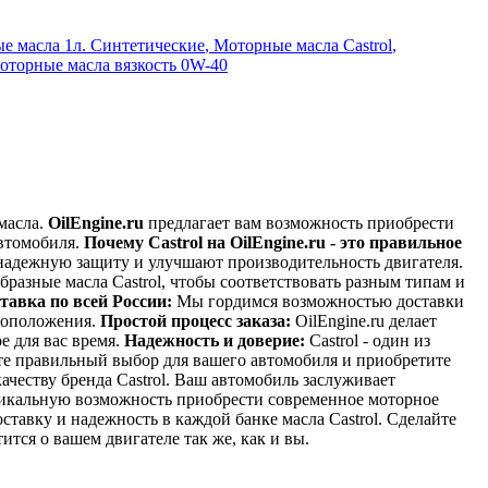
е масла 1л. Синтетические
,
Моторные масла Castrol
,
оторные масла вязкость 0W-40
масла.
OilEngine.ru
предлагает вам возможность приобрести
автомобиля.
Почему Castrol на OilEngine.ru - это правильное
надежную защиту и улучшают производительность двигателя.
разные масла Castrol, чтобы соответствовать разным типам и
тавка по всей России:
Мы гордимся возможностью доставки
стоположения.
Простой процесс заказа:
OilEngine.ru делает
е для вас время.
Надежность и доверие:
Castrol - один из
йте правильный выбор для вашего автомобиля и приобретите
качеству бренда Castrol. Ваш автомобиль заслуживает
 уникальную возможность приобрести современное моторное
ставку и надежность в каждой банке масла Castrol. Сделайте
ится о вашем двигателе так же, как и вы.