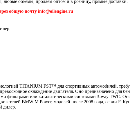
ol, любые объёмы, продаём оптом и в розницу, прямые доставки.
рез общую почту info@oilengine.ru
илер.
ехнологией TITANIUM FST™ для спортивных автомобилей, требу
превосходное охлаждение двигателя. Оно предназначено для бе
ми фильтрами или каталитическими системами 3-way TWC. Оно 
вигателей BMW M Power, моделей после 2008 года, серии F. Купи
й дилер.