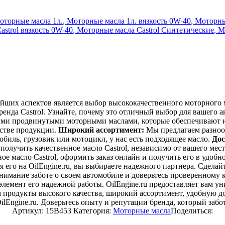
оторные масла 1л.
,
Моторные масла 1л. вязкость 0W-40
,
Моторны
strol вязкость 0W-40
,
Моторные масла Castrol Синтетические
,
М
йших аспектов является выбор высококачественного моторного 
ренда Castrol. Узнайте, почему это отличный выбор для вашего 
оими продвинутыми моторными маслами, которые обеспечивают 
честве продукции.
Широкий ассортимент:
Мы предлагаем разнооб
обиль, грузовик или мотоцикл, у нас есть подходящее масло.
Дос
е получить качественное масло Castrol, независимо от вашего ме
 масло Castrol, оформить заказ онлайн и получить его в удобно
 его на OilEngine.ru, вы выбираете надежного партнера. Сдела
 внимание заботе о своем автомобиле и доверьтесь проверенному 
 элемент его надежной работы. OilEngine.ru предоставляет вам
м продукты высокого качества, широкий ассортимент, удобную до
lEngine.ru. Доверьтесь опыту и репутации бренда, который забот
Артикул:
15B453
Категория:
Моторные масла
Поделиться: