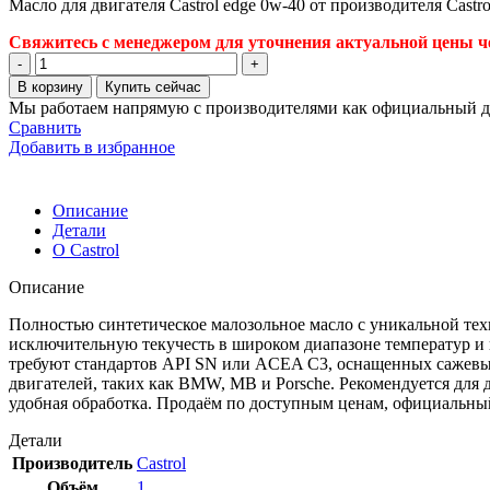
Масло для двигателя Castrol edge 0w-40 от производителя Castr
Свяжитесь с менеджером для уточнения актуальной цены че
Количество
товара
В корзину
Купить сейчас
Масло
Мы работаем напрямую с производителями как официальный д
для
Сравнить
двигателя
Добавить в избранное
Castrol
edge
0w-
Описание
40
Детали
О Castrol
Описание
Полностью синтетическое малозольное масло с уникальной т
исключительную текучесть в широком диапазоне температур и 
требуют стандартов API SN или ACEA C3, оснащенных сажевы
двигателей, таких как BMW, MB и Porsche. Рекомендуется для д
удобная обработка. Продаём по доступным ценам, официальны
Детали
Производитель
Castrol
Объём
1