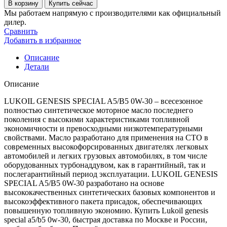
товара
В корзину
Купить сейчас
Масло
Мы работаем напрямую с производителями как официальный
для
дилер.
двигателя
Сравнить
Lukoil
Добавить в избранное
genesis
special
Описание
a5/b5
Детали
0w-
30
Описание
LUKOIL GENESIS SPECIAL A5/B5 0W-30 – всесезонное
полностью синтетическое моторное масло последнего
поколения с высокими характеристиками топливной
экономичности и превосходными низкотемпературными
свойствами. Масло разработано для применения на СТО в
современных высокофорсированных двигателях легковых
автомобилей и легких грузовых автомобилях, в том числе
оборудованных турбонаддувом, как в гарантийный, так и
послегарантийный период эксплуатации. LUKOIL GENESIS
SPECIAL A5/B5 0W-30 разработано на основе
высококачественных синтетических базовых компонентов и
высокоэффективного пакета присадок, обеспечивающих
повышенную топливную экономию. Купить Lukoil genesis
special a5/b5 0w-30, быстрая доставка по Москве и России,