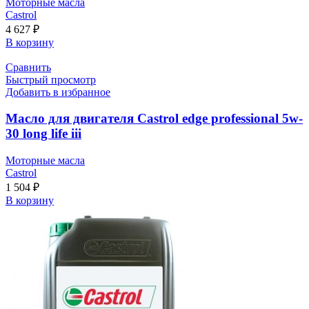
Моторные масла
Castrol
4 627
₽
В корзину
Сравнить
Быстрый просмотр
Добавить в избранное
Масло для двигателя Castrol edge professional 5w-
30 long life iii
Моторные масла
Castrol
1 504
₽
В корзину