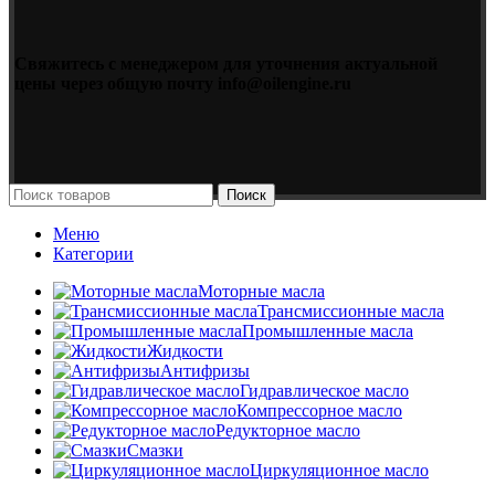
Свяжитесь с менеджером для уточнения актуальной
цены через общую почту info@oilengine.ru
Поиск
Меню
Категории
Моторные масла
Трансмиссионные масла
Промышленные масла
Жидкости
Антифризы
Гидравлическое масло
Компрессорное масло
Редукторное масло
Смазки
Циркуляционное масло