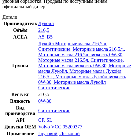
удобная обработка. Продаём по доступным ценам,
официальный дилер.
Детали
Производитель
Лукойл
Объём
216,5
ACEA
A5
,
B5
Лукойл Моторные масла 216,5 л.
Синтетические
,
Моторные масла 216,5л.
,
Моторные масла 216,5л. вязкость 0W-30
,
Моторные масла 216,5л. Синтетические
,
Группа
Моторные масла вязкость 0W-30
,
Моторные
масла Лукойл
,
Моторные масла Лукойл
216,5л.
,
Моторные масла Лукойл вязкость
0W-30
,
Моторные масла Лукойл
Синтетические
Вес в кг
216,5
Вязкость
0W-30
Вид
Синтетические
производства
API
CF
,
SL
Допуски OEM
Volvo VCC 95200377
Применение
Грузовой
,
Легковой