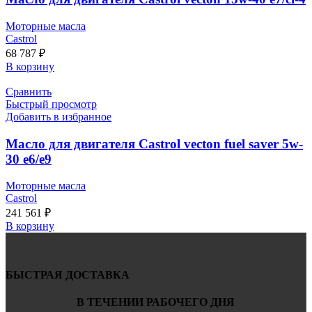
Моторные масла
Castrol
68 787
₽
В корзину
Сравнить
Быстрый просмотр
Добавить в избранное
Масло для двигателя Castrol vecton fuel saver 5w-
30 e6/e9
Моторные масла
Castrol
241 561
₽
В корзину
БЫСТРАЯ ДОСТАВКА
В ТЕЧЕНИИ РАБОЧЕГО ДНЯ