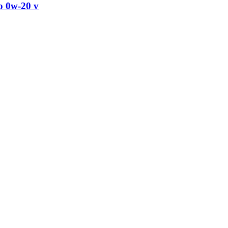
o 0w-20 v