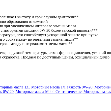
повышает чистоту и срок службы двигателя**
ролю образования отложений
еля при увеличенном интервале замены масла
с моторными маслами 5W-30 более высокой вязкости***
ературы, что способствует ускоренной защите при пуске
его срока между интервалами замены масла**
 срока между интервалами замены масла**
еля, наружной температуры, атмосферного давления, условий вож
ная обработка. Продаём по доступным ценам, официальный дилер.
торные масла 1л.
,
Моторные масла 1л. вязкость 0W-20
,
Моторные
ть 0W-20
,
Моторные масла Mobil Синтетические
,
Моторные масла