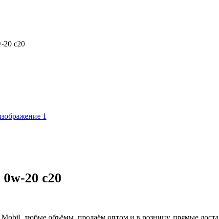
w-20 c20
 0w-20 c20
я Mobil, любые объёмы, продаём оптом и в розницу, прямые доста