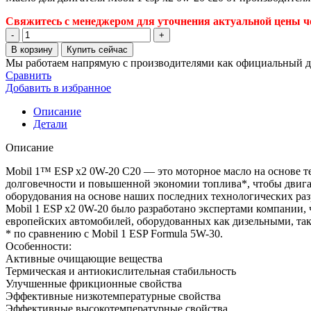
Свяжитесь с менеджером для уточнения актуальной цены че
Количество
товара
В корзину
Купить сейчас
Масло
Мы работаем напрямую с производителями как официальный д
для
Сравнить
двигателя
Добавить в избранное
Mobil
1
Описание
esp
Детали
x2
0w-
Описание
20
c20
Mobil 1™ ESP x2 0W-20 C20 — это моторное масло на основе те
долговечности и повышенной экономии топлива*, чтобы двигат
оборудования на основе наших последних технологических раз
Mobil 1 ESP x2 0W-20 было разработано экспертами компании
европейских автомобилей, оборудованных как дизельными, так
* по сравнению с Mobil 1 ESP Formula 5W-30.
Особенности:
Активные очищающие вещества
Термическая и антиокислительная стабильность
Улучшенные фрикционные свойства
Эффективные низкотемпературные свойства
Эффективные высокотемпературные свойства