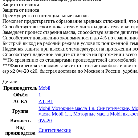
Защита от износа
Защита от износа
Преимущества и потенциальные выгоды
Помогает предотвратить образование вредных отложений, что 
Способствует высоким показателям чистоты двигателя и конт
Замедляет процесс старения масла, способствуя защите двигат
Способствует повышению экономичности до 4% по сравнению 
Быстрый выход на рабочий режим в условиях пониженной темп
Надежная защита при высоких температурах на протяжении вс
Способствует надежной защите от износа на протяжении всего
**По сравнению со стандартами производителей автомобилей
***Фактическая экономия зависит от типа автомобиля и двигат
esp x2 0w-20 c20, быстрая доставка по Москве и России, удоб
Детали
Производитель
Mobil
Объём
1
ACEA
A1
,
B1
Mobil Моторные масла 1 л. Синтетические
,
Мо
Группа
масла Mobil 1л.
,
Моторные масла Mobil вязкос
Вязкость
0W-20
Вид
Синтетические
производства