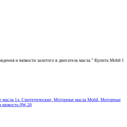
дения и вязкости залитого в двигатель масла.” Купить Mobil 1
 масла 1л. Синтетические
,
Моторные масла Mobil
,
Моторные
 вязкость 0W-20