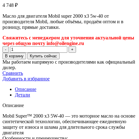
4 748
₽
Масло для двигателя Mobil super 2000 x3 5w-40 от
производителя Mobil, любые объёмы, продаём оптом и в
розницу, прямые доставки.
Свяжитесь с менеджером для уточнения актуальной цены
через общую почту info@oilengine.ru
Количество
товара
В корзину
Купить сейчас
Масло
Мы работаем напрямую с производителями как официальный
для
дилер.
двигателя
Сравнить
Mobil
Добавить в избранное
super
2000
Описание
x3
Детали
5w-
40
Описание
Mobil Super™ 2000 x3 5W-40 — это моторное масло на основе
синтетической технологии, обеспечивающее ежедневную
защиту от износа и шлама для длительного срока службы
двигателя
Особенности и преимущества: