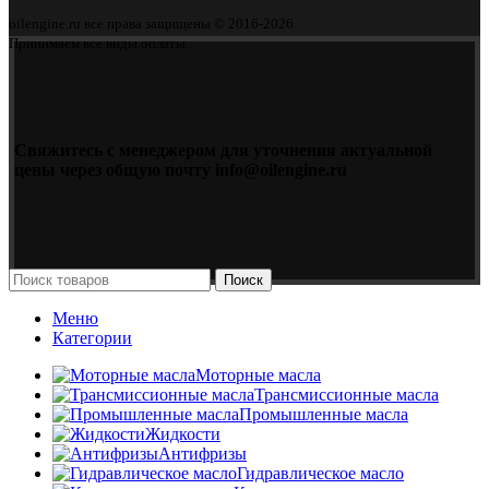
oilengine.ru все права защищены © 2016-2026
Принимаем все виды оплаты.
Свяжитесь с менеджером для уточнения актуальной
цены через общую почту info@oilengine.ru
Поиск
Меню
Категории
Моторные масла
Трансмиссионные масла
Промышленные масла
Жидкости
Антифризы
Гидравлическое масло