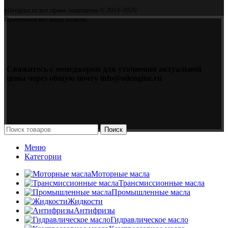
oilengine.ru все права защищены © 2016-2026
Принимаем все виды оплаты.
Свяжитесь с менеджером для уточнения актуальной
цены через общую почту info@oilengine.ru
Поиск
Меню
Категории
Моторные масла
Трансмиссионные масла
Промышленные масла
Жидкости
Антифризы
Гидравлическое масло