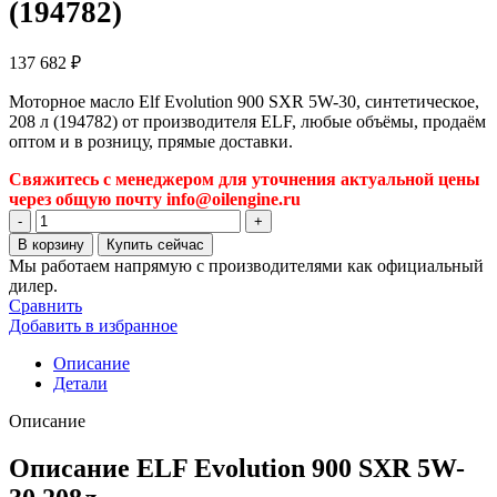
(194782)
137 682
₽
Моторное масло Elf Evolution 900 SXR 5W-30, синтетическое,
208 л (194782) от производителя ELF, любые объёмы, продаём
оптом и в розницу, прямые доставки.
Свяжитесь с менеджером для уточнения актуальной цены
через общую почту info@oilengine.ru
Количество
товара
В корзину
Купить сейчас
Моторное
Мы работаем напрямую с производителями как официальный
масло
дилер.
Elf
Сравнить
Evolution
Добавить в избранное
900
SXR
Описание
5W-
Детали
30,
синтетическое,
Описание
208
л
Описание ELF Evolution 900 SXR 5W-
(194782)